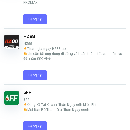
PROMAX
Đăng Ký
HZ88
HZ88
Tham gia ngay HZ88.com
chỉ cần tải ứng dụng di động và hoàn thành tất cả nhiệm vụ
để nhận 88K VNĐ
Đăng Ký
6FF
6FF
Đăng Ký Tài Khoản Nhận Ngay 66K Miễn Phí
Mời Bạn Bè Tham Gia Nhận Ngay 666K
Đăng Ký