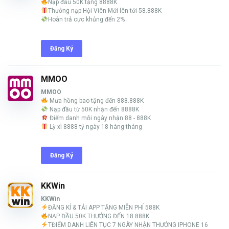
Nạp đầu 50K tặng 8888K
Thưởng nạp Hội Viên Mới lên tới 58.888K
Hoàn trả cực khủng đến 2%
Đăng Ký
MMOO
MMOO
Mưa hồng bao tặng đến 888.888K
Nạp đầu từ 50K nhận đến 8888K
Điểm danh mỗi ngày nhận 88 - 888K
Lỳ xì 8888 tỷ ngày 18 hàng tháng
Đăng Ký
KKWin
KKWin
ĐĂNG KÍ & TẢI APP TẶNG MIỄN PHÍ 588K
NẠP ĐẦU 50K THƯỞNG ĐẾN 18.888K
TĐIỂM DANH LIÊN TỤC 7 NGÀY NHẬN THƯỞNG IPHONE 16