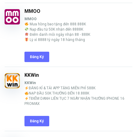
MMOO
MMOO
Mưa hồng bao tặng đến 888.888K
Nạp đầu từ 50K nhận đến 8888K
Điểm danh mỗi ngày nhận 88 - 888K
Lỳ xì 8888 tỷ ngày 18 hàng tháng
Đăng Ký
KKWin
KKWin
ĐĂNG KÍ & TẢI APP TẶNG MIỄN PHÍ 588K
NẠP ĐẦU 50K THƯỞNG ĐẾN 18.888K
TĐIỂM DANH LIÊN TỤC 7 NGÀY NHẬN THƯỞNG IPHONE 16
PROMAX
Đăng Ký