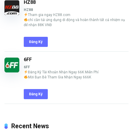
HZ88
HZ88
Tham gia ngay HZ88.com
chỉ cần tải ứng dụng di động và hoàn thành tất cả nhiệm vụ
để nhận 88K VNĐ
Đăng Ký
6FF
6FF
Đăng Ký Tài Khoản Nhận Ngay 66K Miễn Phí
Mời Bạn Bè Tham Gia Nhận Ngay 666K
Đăng Ký
Recent News