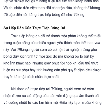
liệt và sự kết nối giữa hàng triệu trái tim trên khắp hành tinh.
Và khi nhắc đến việc theo dõi các trận đấu, không thể không
đề cập đến nền tảng trực tiếp bóng đá như 79king.
Sự Hấp Dẫn Của Trực Tiếp Bóng Đá
Trực tiếp bóng đá đã trở thành một phần không thể thiếu
trong cuộc sống của nhiều người yêu thích môn thể thao vua
này. Với 79king, người xem có cơ hội trải nghiệm từng pha
bóng đầy kịch tính từ mọi góc độ mà không bỏ lỡ bất kỳ
khoảnh khắc nào. Những giây phút hồi hộp khi cầu thủ thực
hiện cú sút phạt hay tình huống cản phá quyết định đều được
truyền tải một cách chân thực nhất.
Khi theo dõi trực tiếp tại 79king, người xem sẽ cảm
nhận được sự sôi động của sân vận động qua âm thanh cổ
vũ cuồng nhiệt từ các fan hâm mộ. Điều này tạo ra bầu không