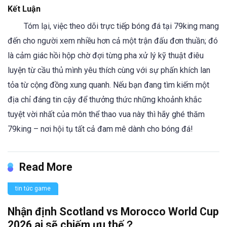
Kết Luận
Tóm lại, việc theo dõi trực tiếp bóng đá tại 79king mang
đến cho người xem nhiều hơn cả một trận đấu đơn thuần; đó
là cảm giác hồi hộp chờ đợi từng pha xử lý kỹ thuật điêu
luyện từ cầu thủ mình yêu thích cùng với sự phấn khích lan
tỏa từ cộng đồng xung quanh. Nếu bạn đang tìm kiếm một
địa chỉ đáng tin cậy để thưởng thức những khoảnh khắc
tuyệt vời nhất của môn thể thao vua này thì hãy ghé thăm
79king – nơi hội tụ tất cả đam mê dành cho bóng đá!
Read More
tin tức game
Nhận định Scotland vs Morocco World Cup
2026 ai sẽ chiếm ưu thế？