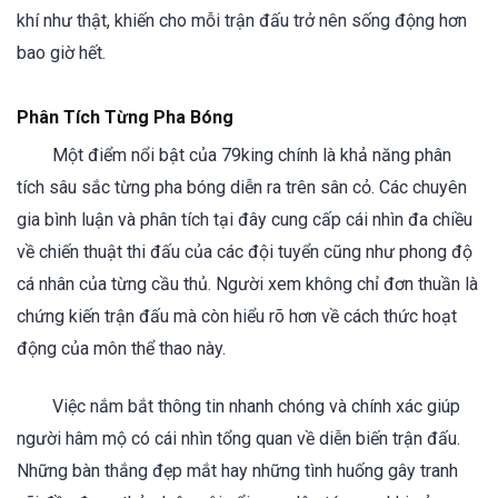
khí như thật, khiến cho mỗi trận đấu trở nên sống động hơn
bao giờ hết.
Phân Tích Từng Pha Bóng
Một điểm nổi bật của 79king chính là khả năng phân
tích sâu sắc từng pha bóng diễn ra trên sân cỏ. Các chuyên
gia bình luận và phân tích tại đây cung cấp cái nhìn đa chiều
về chiến thuật thi đấu của các đội tuyển cũng như phong độ
cá nhân của từng cầu thủ. Người xem không chỉ đơn thuần là
chứng kiến trận đấu mà còn hiểu rõ hơn về cách thức hoạt
động của môn thể thao này.
Việc nắm bắt thông tin nhanh chóng và chính xác giúp
người hâm mộ có cái nhìn tổng quan về diễn biến trận đấu.
Những bàn thắng đẹp mắt hay những tình huống gây tranh