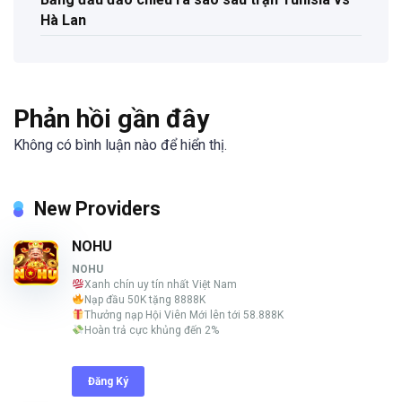
Hà Lan
Phản hồi gần đây
Không có bình luận nào để hiển thị.
New Providers
NOHU
NOHU
Xanh chín uy tín nhất Việt Nam
Nạp đầu 50K tặng 8888K
Thưởng nạp Hội Viên Mới lên tới 58.888K
Hoàn trả cực khủng đến 2%
Đăng Ký