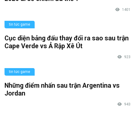
1401
tin tức game
Cục diện bảng đấu thay đổi ra sao sau trận
Cape Verde vs Ả Rập Xê Út
923
tin tức game
Những điểm nhấn sau trận Argentina vs
Jordan
943