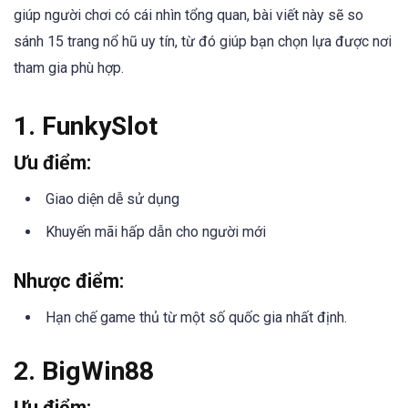
giúp người chơi có cái nhìn tổng quan, bài viết này sẽ so
sánh 15 trang nổ hũ uy tín, từ đó giúp bạn chọn lựa được nơi
tham gia phù hợp.
1.
FunkySlot
Ưu điểm:
Giao diện dễ sử dụng
Khuyến mãi hấp dẫn cho người mới
Nhược điểm:
Hạn chế game thủ từ một số quốc gia nhất định.
2.
BigWin88
Ưu điểm: