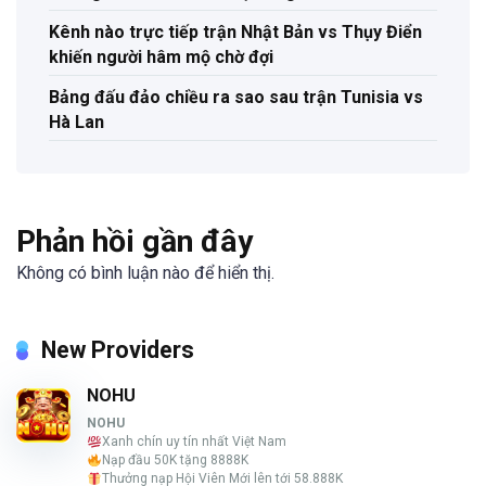
Kênh nào trực tiếp trận Nhật Bản vs Thụy Điển
khiến người hâm mộ chờ đợi
Bảng đấu đảo chiều ra sao sau trận Tunisia vs
Hà Lan
Phản hồi gần đây
Không có bình luận nào để hiển thị.
New Providers
NOHU
NOHU
Xanh chín uy tín nhất Việt Nam
Nạp đầu 50K tặng 8888K
Thưởng nạp Hội Viên Mới lên tới 58.888K