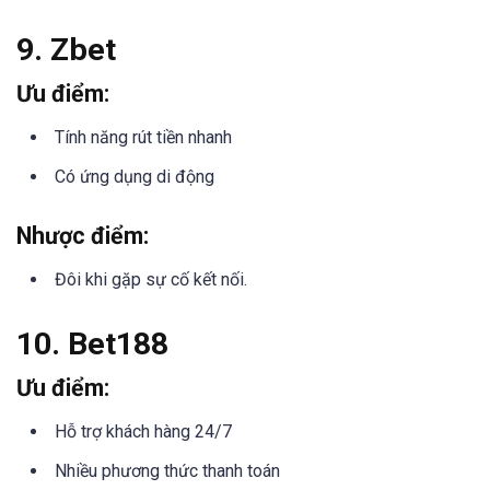
9.
Zbet
Ưu điểm:
Tính năng rút tiền nhanh
Có ứng dụng di động
Nhược điểm:
Đôi khi gặp sự cố kết nối.
10.
Bet188
Ưu điểm:
Hỗ trợ khách hàng 24/7
Nhiều phương thức thanh toán