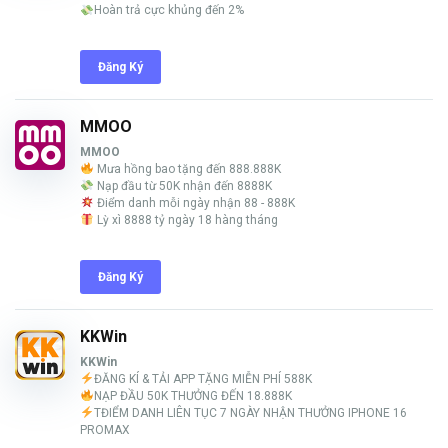
Hoàn trả cực khủng đến 2%
Đăng Ký
MMOO
MMOO
Mưa hồng bao tặng đến 888.888K
Nạp đầu từ 50K nhận đến 8888K
Điểm danh mỗi ngày nhận 88 - 888K
Lỳ xì 8888 tỷ ngày 18 hàng tháng
Đăng Ký
KKWin
KKWin
ĐĂNG KÍ & TẢI APP TẶNG MIỄN PHÍ 588K
NẠP ĐẦU 50K THƯỞNG ĐẾN 18.888K
TĐIỂM DANH LIÊN TỤC 7 NGÀY NHẬN THƯỞNG IPHONE 16
PROMAX