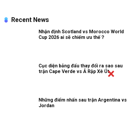
Recent News
Nhận định Scotland vs Morocco World
Cup 2026 ai sẽ chiếm ưu thế？
Cục diện bảng đấu thay đổi ra sao sau
trận Cape Verde vs Ả Rập Xê Út
Những điểm nhấn sau trận Argentina vs
Jordan