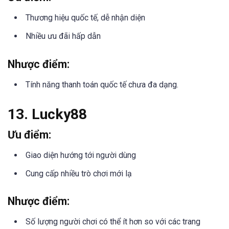
Thương hiệu quốc tế, dễ nhận diện
Nhiều ưu đãi hấp dẫn
Nhược điểm:
Tính năng thanh toán quốc tế chưa đa dạng.
13.
Lucky88
Ưu điểm:
Giao diện hướng tới người dùng
Cung cấp nhiều trò chơi mới lạ
Nhược điểm:
Số lượng người chơi có thể ít hơn so với các trang