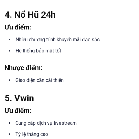
4.
Nổ Hũ 24h
Ưu điểm:
Nhiều chương trình khuyến mãi đặc sắc
Hệ thống bảo mật tốt
Nhược điểm:
Giao diện cần cải thiện.
5.
Vwin
Ưu điểm:
Cung cấp dịch vụ livestream
Tỷ lệ thắng cao