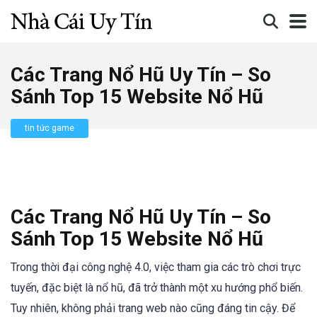
Các Trang Nổ Hũ Uy Tín – So
Sánh Top 15 Website Nổ Hũ
tin tức game
Các Trang Nổ Hũ Uy Tín – So
Sánh Top 15 Website Nổ Hũ
Trong thời đại công nghệ 4.0, việc tham gia các trò chơi trực
tuyến, đặc biệt là nổ hũ, đã trở thành một xu hướng phổ biến.
Tuy nhiên, không phải trang web nào cũng đáng tin cậy. Để