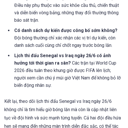
Điều này phụ thuộc vào sức khỏe cầu thủ, chiến thuật
và diễn biến vòng bảng; những thay đổi thường thông
báo sát trận.
Có danh sách dự kiến được công bố sớm không?
Đội bóng thường chỉ xác nhận các vị trí dự kiến, còn
danh sách cuối cùng chỉ chốt ngay trước bóng lăn.
Lịch thi đấu Senegal vs Iraq ngày 26/6 có ảnh
hưởng tới thời gian ra sân?
Các trận tại World Cup
2026 đều tuân theo khung giờ được FIFA lên lịch;
người xem cần chú ý múi giờ Việt Nam để không bỏ lỡ
biến động nhân sự.
Kết lại, theo dõi lịch thi đấu Senegal vs Iraq ngày 26/6
không chỉ là tìm hiểu giờ bóng lăn mà còn là cập nhật liên
tục về đội hình và sức mạnh từng tuyến. Cả hai đội đều hứa
hẹn sẽ mang đến những màn trình diễn đặc sắc, có thể tác