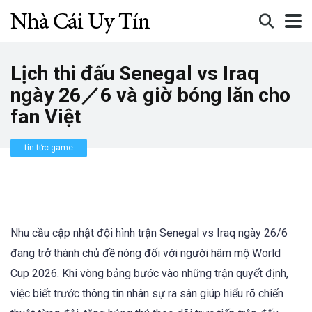
Lịch thi đấu Senegal vs Iraq
ngày 26／6 và giờ bóng lăn cho
fan Việt
tin tức game
Nhu cầu cập nhật đội hình trận Senegal vs Iraq ngày 26/6
đang trở thành chủ đề nóng đối với người hâm mộ World
Cup 2026. Khi vòng bảng bước vào những trận quyết định,
việc biết trước thông tin nhân sự ra sân giúp hiểu rõ chiến