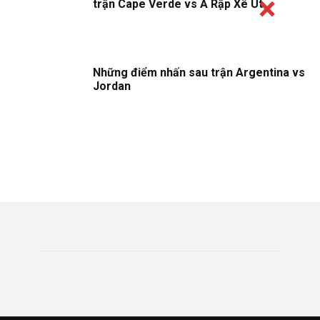
trận Cape Verde vs Ả Rập Xê Út
Những điểm nhấn sau trận Argentina vs
Jordan