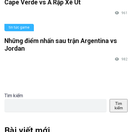
Cape Verde vs Ả Rập Xê Út
961
tin tức game
Những điểm nhấn sau trận Argentina vs
Jordan
982
Tìm kiếm
Tìm
kiếm
Bài viết mới