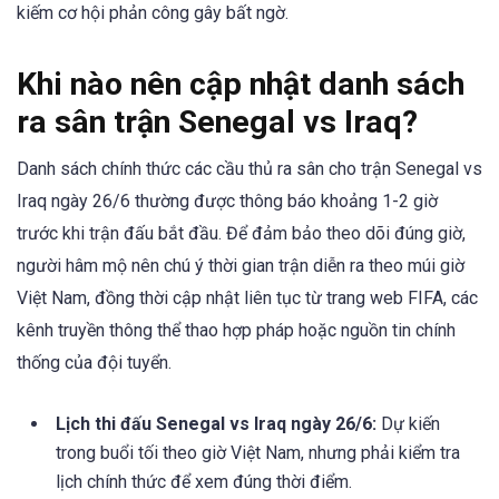
kiếm cơ hội phản công gây bất ngờ.
Khi nào nên cập nhật danh sách
ra sân trận Senegal vs Iraq?
Danh sách chính thức các cầu thủ ra sân cho trận Senegal vs
Iraq ngày 26/6 thường được thông báo khoảng 1-2 giờ
trước khi trận đấu bắt đầu. Để đảm bảo theo dõi đúng giờ,
người hâm mộ nên chú ý thời gian trận diễn ra theo múi giờ
Việt Nam, đồng thời cập nhật liên tục từ trang web FIFA, các
kênh truyền thông thể thao hợp pháp hoặc nguồn tin chính
thống của đội tuyển.
Lịch thi đấu Senegal vs Iraq ngày 26/6:
Dự kiến
trong buổi tối theo giờ Việt Nam, nhưng phải kiểm tra
lịch chính thức để xem đúng thời điểm.