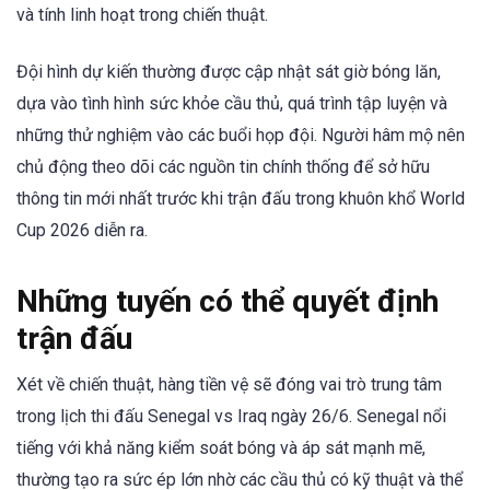
và tính linh hoạt trong chiến thuật.
Đội hình dự kiến thường được cập nhật sát giờ bóng lăn,
dựa vào tình hình sức khỏe cầu thủ, quá trình tập luyện và
những thử nghiệm vào các buổi họp đội. Người hâm mộ nên
chủ động theo dõi các nguồn tin chính thống để sở hữu
thông tin mới nhất trước khi trận đấu trong khuôn khổ World
Cup 2026 diễn ra.
Những tuyến có thể quyết định
trận đấu
Xét về chiến thuật, hàng tiền vệ sẽ đóng vai trò trung tâm
trong lịch thi đấu Senegal vs Iraq ngày 26/6. Senegal nổi
tiếng với khả năng kiểm soát bóng và áp sát mạnh mẽ,
thường tạo ra sức ép lớn nhờ các cầu thủ có kỹ thuật và thể