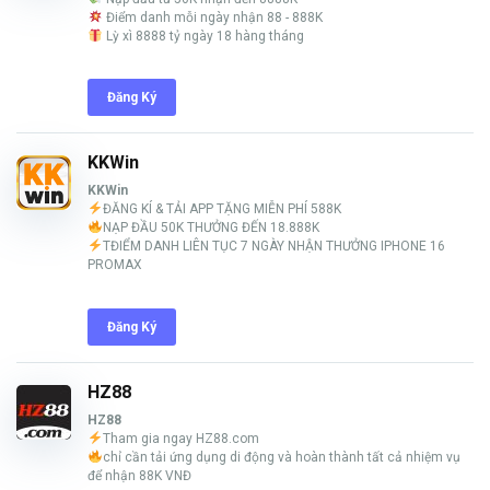
Điểm danh mỗi ngày nhận 88 - 888K
Lỳ xì 8888 tỷ ngày 18 hàng tháng
Đăng Ký
KKWin
KKWin
ĐĂNG KÍ & TẢI APP TẶNG MIỄN PHÍ 588K
NẠP ĐẦU 50K THƯỞNG ĐẾN 18.888K
TĐIỂM DANH LIÊN TỤC 7 NGÀY NHẬN THƯỞNG IPHONE 16
PROMAX
Đăng Ký
HZ88
HZ88
Tham gia ngay HZ88.com
chỉ cần tải ứng dụng di động và hoàn thành tất cả nhiệm vụ
để nhận 88K VNĐ