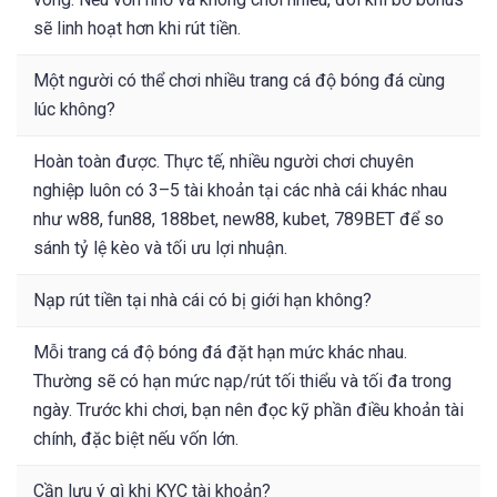
sẽ linh hoạt hơn khi rút tiền.
Một người có thể chơi nhiều trang cá độ bóng đá cùng
lúc không?
Hoàn toàn được. Thực tế, nhiều người chơi chuyên
nghiệp luôn có 3–5 tài khoản tại các nhà cái khác nhau
như w88, fun88, 188bet, new88, kubet, 789BET để so
sánh tỷ lệ kèo và tối ưu lợi nhuận.
Nạp rút tiền tại nhà cái có bị giới hạn không?
Mỗi trang cá độ bóng đá đặt hạn mức khác nhau.
Thường sẽ có hạn mức nạp/rút tối thiểu và tối đa trong
ngày. Trước khi chơi, bạn nên đọc kỹ phần điều khoản tài
chính, đặc biệt nếu vốn lớn.
Cần lưu ý gì khi KYC tài khoản?