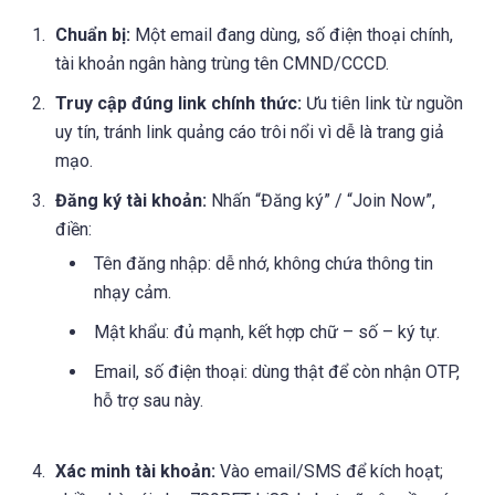
Chuẩn bị:
Một email đang dùng, số điện thoại chính,
tài khoản ngân hàng trùng tên CMND/CCCD.
Truy cập đúng link chính thức:
Ưu tiên link từ nguồn
uy tín, tránh link quảng cáo trôi nổi vì dễ là trang giả
mạo.
Đăng ký tài khoản:
Nhấn “Đăng ký” / “Join Now”,
điền:
Tên đăng nhập: dễ nhớ, không chứa thông tin
nhạy cảm.
Mật khẩu: đủ mạnh, kết hợp chữ – số – ký tự.
Email, số điện thoại: dùng thật để còn nhận OTP,
hỗ trợ sau này.
Xác minh tài khoản:
Vào email/SMS để kích hoạt;