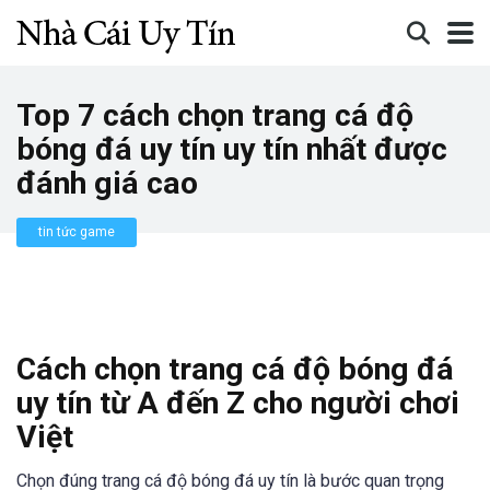
Top 7 cách chọn trang cá độ
bóng đá uy tín uy tín nhất được
đánh giá cao
tin tức game
Cách chọn trang cá độ bóng đá
uy tín từ A đến Z cho người chơi
Việt
Chọn đúng trang cá độ bóng đá uy tín là bước quan trọng