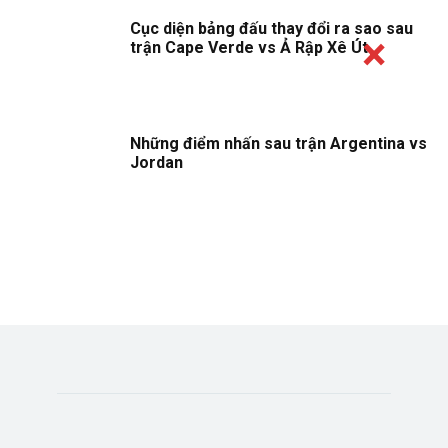
Cục diện bảng đấu thay đổi ra sao sau
trận Cape Verde vs Ả Rập Xê Út
Những điểm nhấn sau trận Argentina vs
Jordan