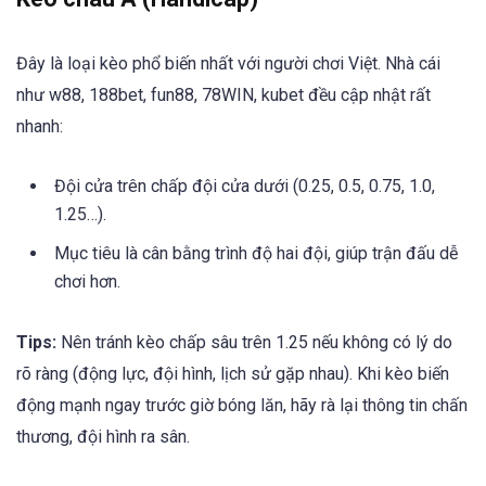
Đây là loại kèo phổ biến nhất với người chơi Việt. Nhà cái
như w88, 188bet, fun88, 78WIN, kubet đều cập nhật rất
nhanh:
Đội cửa trên chấp đội cửa dưới (0.25, 0.5, 0.75, 1.0,
1.25…).
Mục tiêu là cân bằng trình độ hai đội, giúp trận đấu dễ
chơi hơn.
Tips:
Nên tránh kèo chấp sâu trên 1.25 nếu không có lý do
rõ ràng (động lực, đội hình, lịch sử gặp nhau). Khi kèo biến
động mạnh ngay trước giờ bóng lăn, hãy rà lại thông tin chấn
thương, đội hình ra sân.