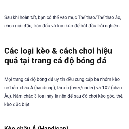
Sau khi hoàn tất, bạn có thể vào mục Thể thao/Thể thao ảo,
chọn giải đấu, trận đấu và loại kèo để bắt đầu trải nghiệm.
Các loại kèo & cách chơi hiệu
quả tại trang cá độ bóng đá
Mọi trang cá độ bóng đá uy tín đều cung cấp ba nhóm kèo
cơ bản: châu Á (handicap), tài xỉu (over/under) và 1X2 (châu
Âu). Nắm chắc 3 loại này là nền để sau đó chơi kèo góc, thẻ,
kèo đặc biệt.
Kèo châu Á (Handicap)