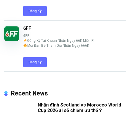
Đăng Ký
6FF
6FF
Đăng Ký Tài Khoản Nhận Ngay 66K Miễn Phí
Mời Bạn Bè Tham Gia Nhận Ngay 666K
Đăng Ký
Recent News
Nhận định Scotland vs Morocco World
Cup 2026 ai sẽ chiếm ưu thế？