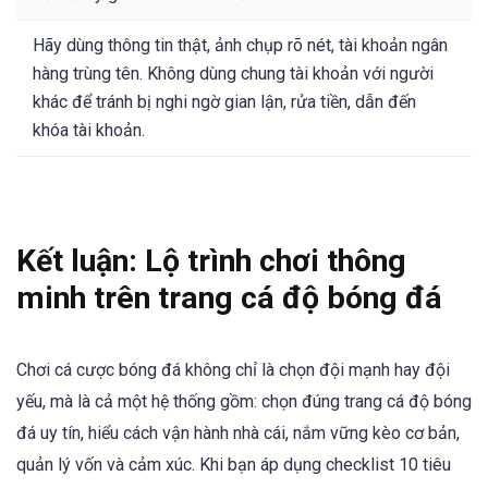
Hãy dùng thông tin thật, ảnh chụp rõ nét, tài khoản ngân
hàng trùng tên. Không dùng chung tài khoản với người
khác để tránh bị nghi ngờ gian lận, rửa tiền, dẫn đến
khóa tài khoản.
Kết luận: Lộ trình chơi thông
minh trên trang cá độ bóng đá
Chơi cá cược bóng đá không chỉ là chọn đội mạnh hay đội
yếu, mà là cả một hệ thống gồm: chọn đúng trang cá độ bóng
đá uy tín, hiểu cách vận hành nhà cái, nắm vững kèo cơ bản,
quản lý vốn và cảm xúc. Khi bạn áp dụng checklist 10 tiêu