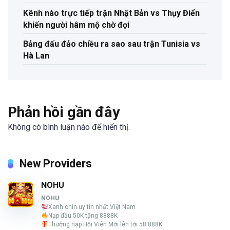
Kênh nào trực tiếp trận Nhật Bản vs Thụy Điển
khiến người hâm mộ chờ đợi
Bảng đấu đảo chiều ra sao sau trận Tunisia vs
Hà Lan
Phản hồi gần đây
Không có bình luận nào để hiển thị.
New Providers
NOHU
NOHU
Xanh chín uy tín nhất Việt Nam
Nạp đầu 50K tặng 8888K
Thưởng nạp Hội Viên Mới lên tới 58.888K