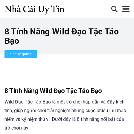
8 Tính Năng Wild Đạo Tặc Táo
Bạo
tin tức game
8 Tính Năng Wild Đạo Tặc Táo Bạo
Wild Đạo Tặc Táo Bạo là một trò chơi hấp dẫn và đầy kịch
tính, giúp người chơi trải nghiệm những cuộc phiêu lưu mạo
hiểm và kỷ niệm thú vị. Dưới đây là 8 tính năng nổi bật của
trò chơi này: