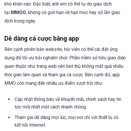
khó khăn nào. Đặc biệt, anh em có thể tự do giao dịch
tại
MMOO
, không có giới hạn về hạn mức hay số lần giao
dịch trong ngày.
Dễ dàng cá cược bằng app
Bên cạnh phiên bản website, hội viên có thể cài đặt ứng
dụng để tối ưu trải nghiệm chơi. Phần mềm sở hữu giao diện
quen thuộc như trang web nên bet thủ không mất quá nhiều
thời gian làm quen và tham gia cá cược. Bên cạnh đó, app
MMO còn mang đến nhiều ưu điểm vượt trội như:
Cập nhật thông báo về khuyến mãi, chính sách hay tin
tức mới nhất một cách nhanh chóng.
Tham gia dễ dàng mọi lúc, mọi nơi chỉ với thiết bị có
kết nối Internet.