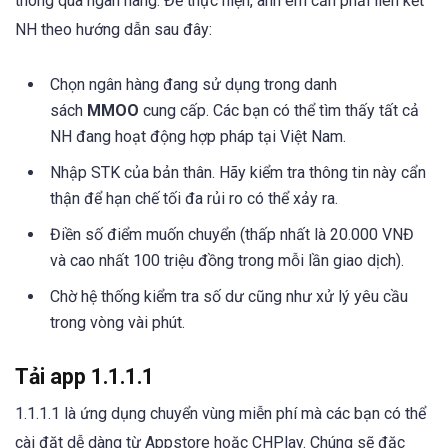
thông qua ngân hàng. Để thực hiện, anh em cần phải liên kết
NH theo hướng dẫn sau đây:
Chọn ngân hàng đang sử dụng trong danh
sách
MMOO
cung cấp. Các bạn có thể tìm thấy tất cả
NH đang hoạt động hợp pháp tại Việt Nam.
Nhập STK của bản thân. Hãy kiểm tra thông tin này cẩn
thận để hạn chế tối đa rủi ro có thể xảy ra.
Điền số điểm muốn chuyển (thấp nhất là 20.000 VNĐ
và cao nhất 100 triệu đồng trong mỗi lần giao dịch).
Chờ hệ thống kiểm tra số dư cũng như xử lý yêu cầu
trong vòng vài phút.
Tải app 1.1.1.1
1.1.1.1 là ứng dụng chuyển vùng miễn phí mà các bạn có thể
cài đặt dễ dàng từ Appstore hoặc CHPlay. Chúng sẽ đặc