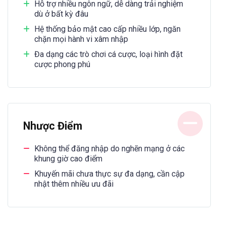
Hỗ trợ nhiều ngôn ngữ, dễ dàng trải nghiệm
dù ở bất kỳ đâu
Hệ thống bảo mật cao cấp nhiều lớp, ngăn
chặn mọi hành vi xâm nhập
Đa dạng các trò chơi cá cược, loại hình đặt
cược phong phú
Nhược Điểm
Không thể đăng nhập do nghẽn mạng ở các
khung giờ cao điểm
Khuyến mãi chưa thực sự đa dạng, cần cập
nhật thêm nhiều ưu đãi