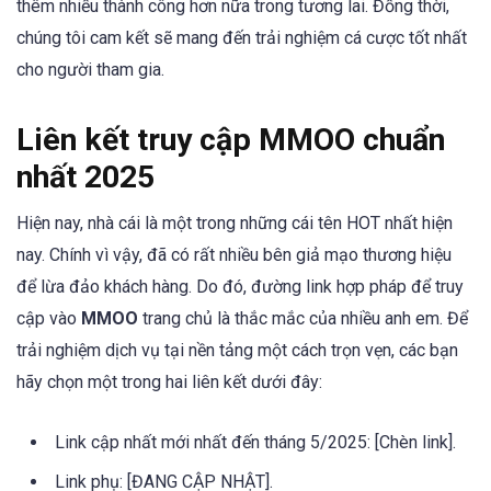
thêm nhiều thành công hơn nữa trong tương lai. Đồng thời,
chúng tôi cam kết sẽ mang đến trải nghiệm cá cược tốt nhất
cho người tham gia.
Liên kết truy cập MMOO chuẩn
nhất 2025
Hiện nay, nhà cái là một trong những cái tên HOT nhất hiện
nay. Chính vì vậy, đã có rất nhiều bên giả mạo thương hiệu
để lừa đảo khách hàng. Do đó, đường link hợp pháp để truy
cập vào
MMOO
trang chủ là thắc mắc của nhiều anh em. Để
trải nghiệm dịch vụ tại nền tảng một cách trọn vẹn, các bạn
hãy chọn một trong hai liên kết dưới đây:
Link cập nhất mới nhất đến tháng 5/2025: [Chèn link].
Link phụ: [ĐANG CẬP NHẬT].