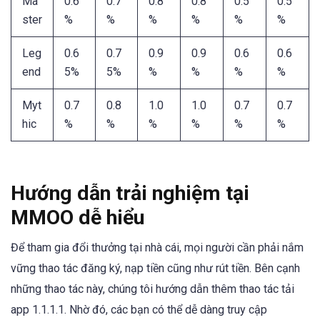
Ma
0.6
0.7
0.8
0.8
0.5
0.5
ster
%
%
%
%
%
%
Leg
0.6
0.7
0.9
0.9
0.6
0.6
end
5%
5%
%
%
%
%
Myt
0.7
0.8
1.0
1.0
0.7
0.7
hic
%
%
%
%
%
%
Hướng dẫn trải nghiệm tại
MMOO dễ hiểu
Để tham gia đổi thưởng tại nhà cái, mọi người cần phải nắm
vững thao tác đăng ký, nạp tiền cũng như rút tiền. Bên cạnh
những thao tác này, chúng tôi hướng dẫn thêm thao tác tải
app 1.1.1.1. Nhờ đó, các bạn có thể dễ dàng truy cập