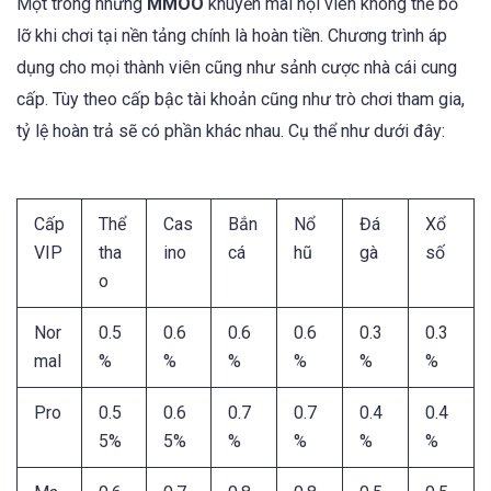
Một trong những
MMOO
khuyến mãi hội viên không thể bỏ
lỡ khi chơi tại nền tảng chính là hoàn tiền. Chương trình áp
dụng cho mọi thành viên cũng như sảnh cược nhà cái cung
cấp. Tùy theo cấp bậc tài khoản cũng như trò chơi tham gia,
tỷ lệ hoàn trả sẽ có phần khác nhau. Cụ thể như dưới đây:
Cấp
Thể
Cas
Bắn
Nổ
Đá
Xổ
VIP
tha
ino
cá
hũ
gà
số
o
Nor
0.5
0.6
0.6
0.6
0.3
0.3
mal
%
%
%
%
%
%
Pro
0.5
0.6
0.7
0.7
0.4
0.4
5%
5%
%
%
%
%