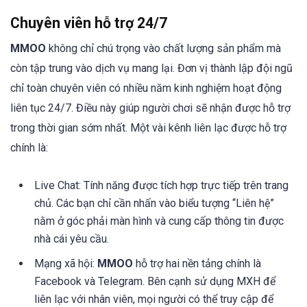
Chuyên viên hỗ trợ 24/7
MMOO
không chỉ chú trọng vào chất lượng sản phẩm mà
còn tập trung vào dịch vụ mang lại. Đơn vị thành lập đội ngũ
chỉ toàn chuyên viên có nhiều năm kinh nghiệm hoạt động
liên tục 24/7. Điều này giúp người chơi sẽ nhận được hỗ trợ
trong thời gian sớm nhất. Một vài kênh liên lạc được hỗ trợ
chính là:
Live Chat: Tính năng được tích hợp trực tiếp trên trang
chủ. Các bạn chỉ cần nhấn vào biểu tượng “Liên hệ”
nằm ở góc phải màn hình và cung cấp thông tin được
nhà cái yêu cầu.
Mạng xã hội:
MMOO
hỗ trợ hai nền tảng chính là
Facebook và Telegram. Bên cạnh sử dụng MXH để
liên lạc với nhân viên, mọi người có thể truy cập để