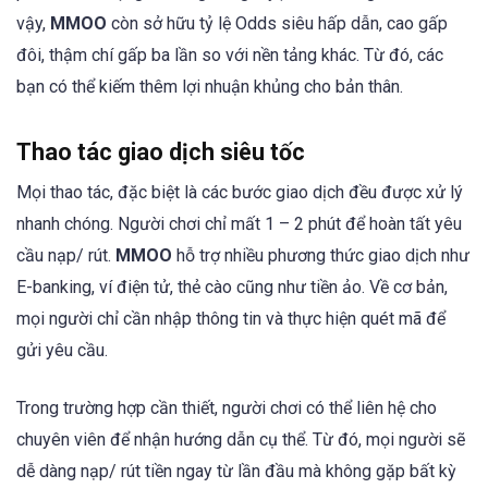
vậy,
MMOO
còn sở hữu tỷ lệ Odds siêu hấp dẫn, cao gấp
đôi, thậm chí gấp ba lần so với nền tảng khác. Từ đó, các
bạn có thể kiếm thêm lợi nhuận khủng cho bản thân.
Thao tác giao dịch siêu tốc
Mọi thao tác, đặc biệt là các bước giao dịch đều được xử lý
nhanh chóng. Người chơi chỉ mất 1 – 2 phút để hoàn tất yêu
cầu nạp/ rút.
MMOO
hỗ trợ nhiều phương thức giao dịch như
E-banking, ví điện tử, thẻ cào cũng như tiền ảo. Về cơ bản,
mọi người chỉ cần nhập thông tin và thực hiện quét mã để
gửi yêu cầu.
Trong trường hợp cần thiết, người chơi có thể liên hệ cho
chuyên viên để nhận hướng dẫn cụ thể. Từ đó, mọi người sẽ
dễ dàng nạp/ rút tiền ngay từ lần đầu mà không gặp bất kỳ