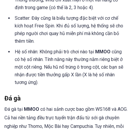
định trong game (có thể là 2, 3 hoặc 4).
Scatter: Đây cũng là biểu tượng đặc biệt với cơ chế
kích hoạt Free Spin. Khi đủ số lượng, hệ thống sẽ cho
phép người chơi quay hũ miễn phí mà không cần bỏ
thêm tiền.
Hệ số nhân: Không phải trò chơi nào tại
MMOO
cũng
có hệ số nhân. Tính năng này thường nằm riêng biệt ở
một cột riêng. Nếu hũ nổ trúng ô trong cột, các bạn sẽ
nhận được tiền thưởng gấp X lần (X là hệ số nhân
tương ứng).
Đá gà
Đá gà tại
MMOO
có hai sảnh cược bao gồm WS168 và AOG.
Cả hai nền tảng đều trực tuyến trận đấu từ sới gà chuyên
nghiệp như Thomo, Mộc Bài hay Campuchia. Tuy nhiên, mỗi