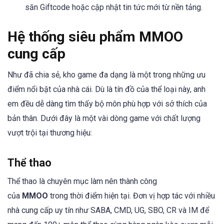
săn Giftcode hoặc cập nhật tin tức mới từ nền tảng.
Hệ thống siêu phẩm MMOO
cung cấp
Như đã chia sẻ, kho game đa dạng là một trong những ưu
điểm nổi bật của nhà cái. Dù là tín đồ của thể loại này, anh
em đều dễ dàng tìm thấy bộ môn phù hợp với sở thích của
bản thân. Dưới đây là một vài dòng game với chất lượng
vượt trội tại thương hiệu:
Thể thao
Thể thao là chuyên mục làm nên thành công
của
MMOO
trong thời điểm hiện tại. Đơn vị hợp tác với nhiều
nhà cung cấp uy tín như SABA, CMD, UG, SBO, CR và IM để