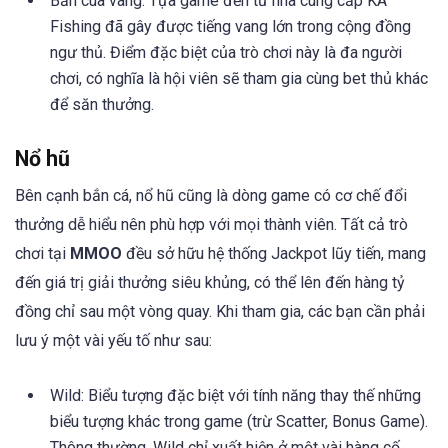
Bắn cua vàng: Tựa game đến từ nhà cung cấp KA
Fishing đã gây được tiếng vang lớn trong cộng đồng
ngư thủ. Điểm đặc biệt của trò chơi này là đa người
chơi, có nghĩa là hội viên sẽ tham gia cùng bet thủ khác
để săn thưởng.
Nổ hũ
Bên cạnh bắn cá, nổ hũ cũng là dòng game có cơ chế đổi
thưởng dễ hiểu nên phù hợp với mọi thành viên. Tất cả trò
chơi tại
MMOO
đều sở hữu hệ thống Jackpot lũy tiến, mang
đến giá trị giải thưởng siêu khủng, có thể lên đến hàng tỷ
đồng chỉ sau một vòng quay. Khi tham gia, các bạn cần phải
lưu ý một vài yếu tố như sau:
Wild: Biểu tượng đặc biệt với tính năng thay thế những
biểu tượng khác trong game (trừ Scatter, Bonus Game).
Thông thường, Wild chỉ xuất hiện ở một vài hàng cố