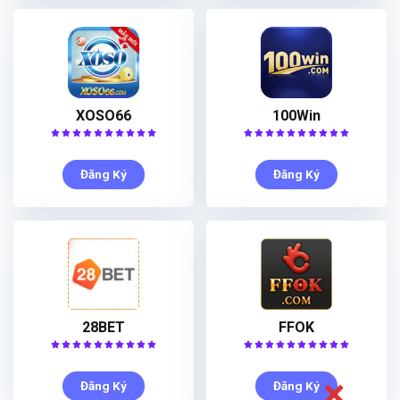
XOSO66
100Win
Đăng Ký
Đăng Ký
28BET
FFOK
Đăng Ký
Đăng Ký