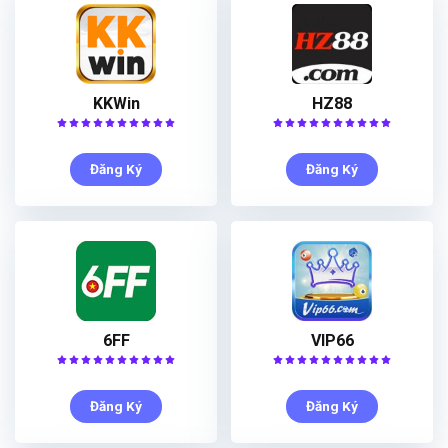
KKWin
HZ88
Đăng Ký
Đăng Ký
6FF
VIP66
Đăng Ký
Đăng Ký