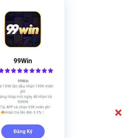
99Win
99Win
ửi 199K lần đầu nhận 199K miễn
phí
ăng nhập mỗi ngày để nhận tới
9999K
Tải APP và nhận 59K miễn phí
Hoàn trả lên đến 3.3%！
Đăng Ký