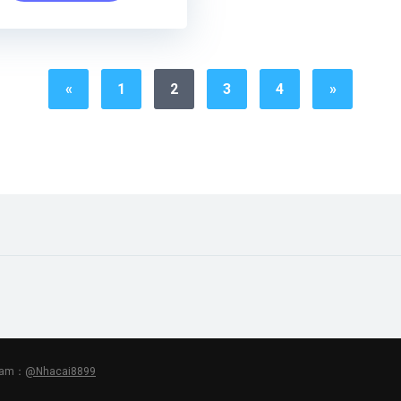
«
1
2
3
4
»
egram：
@Nhacai8899