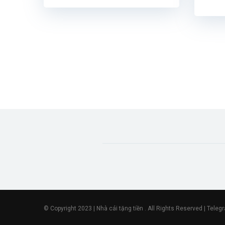
© Copyright 2023 | Nhà cái tặng tiền . All Rights Reserved | Tel