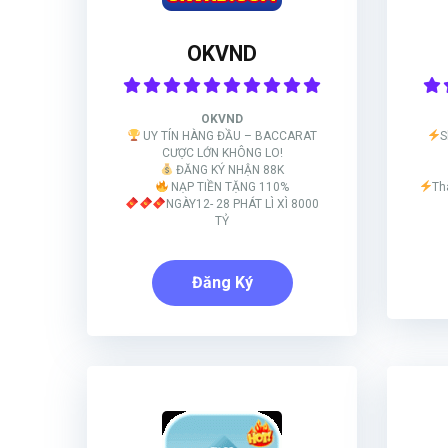
OKVND
OKVND
UY TÍN HÀNG ĐẦU – BACCARAT
S
CƯỢC LỚN KHÔNG LO!
ĐĂNG KÝ NHẬN 88K
NẠP TIỀN TẶNG 110%
Th
NGÀY12- 28 PHÁT LÌ XÌ 8000
TỶ
Đăng Ký