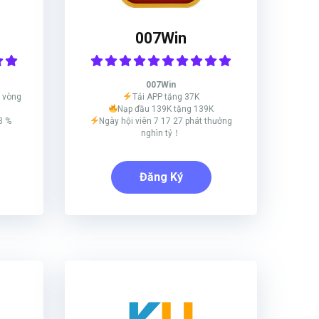
007Win
007Win
1 vòng
Tải APP tặng 37K
Nạp đầu 139K tặng 139K
3 %
Ngày hội viên 7 17 27 phát thưởng
nghìn tỷ！
Đăng Ký