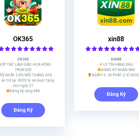
OK365
xin88
OK365
XiN88
HỢP TÁC LÀM GIÀU HOA HỒNG
UY TÍN HÀNG ĐẦU
TRỌN ĐỜI
ĐĂNG KÝ NHẬN 88K
ỖI NGÀY 2.8% MỖI THÁNG 60%
NGÀY13- 28 PHÁT LÌ XÌ 800
i ân trở lại: 8000 tỷ sẽ được tặng
vào ngày 27
Đăng Ký tặng 88K
Đăng Ký
Đăng Ký