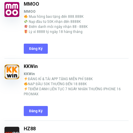
MMOO
MMOO
Mưa hồng bao tặng đến 888.888K
Nạp đầu từ 50K nhận đến 8888K
Điểm danh mỗi ngày nhận 88 - 888K
Lỳ xì 8888 tỷ ngày 18 hàng tháng
Đăng Ký
KKWin
KKWin
ĐĂNG KÍ & TẢI APP TẶNG MIỄN PHÍ 588K
NẠP ĐẦU 50K THƯỞNG ĐẾN 18.888K
TĐIỂM DANH LIÊN TỤC 7 NGÀY NHẬN THƯỞNG IPHONE 16
PROMAX
Đăng Ký
HZ88