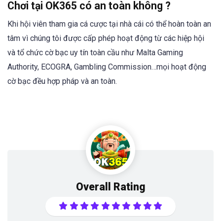
Chơi tại OK365 có an toàn không ?
Khi hội viên tham gia cá cược tại nhà cái có thể hoàn toàn an
tâm vì chúng tôi được cấp phép hoạt động từ các hiệp hội
và tổ chức cờ bạc uy tín toàn cầu như Malta Gaming
Authority, ECOGRA, Gambling Commission…mọi hoạt động
cờ bạc đều hợp pháp và an toàn.
Overall Rating