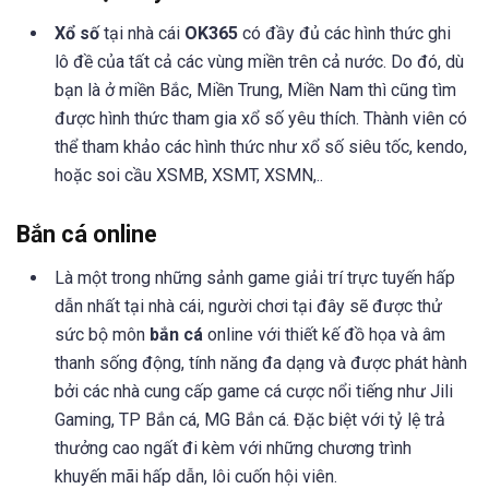
Xổ số
tại nhà cái
OK365
có đầy đủ các hình thức ghi
lô đề của tất cả các vùng miền trên cả nước. Do đó, dù
bạn là ở miền Bắc, Miền Trung, Miền Nam thì cũng tìm
được hình thức tham gia xổ số yêu thích. Thành viên có
thể tham khảo các hình thức như xổ số siêu tốc, kendo,
hoặc soi cầu XSMB, XSMT, XSMN,..
Bắn cá online
Là một trong những sảnh game giải trí trực tuyến hấp
dẫn nhất tại nhà cái, người chơi tại đây sẽ được thử
sức bộ môn
bắn cá
online với thiết kế đồ họa và âm
thanh sống động, tính năng đa dạng và được phát hành
bởi các nhà cung cấp game cá cược nổi tiếng như Jili
Gaming, TP Bắn cá, MG Bắn cá. Đặc biệt với tỷ lệ trả
thưởng cao ngất đi kèm với những chương trình
khuyến mãi hấp dẫn, lôi cuốn hội viên.