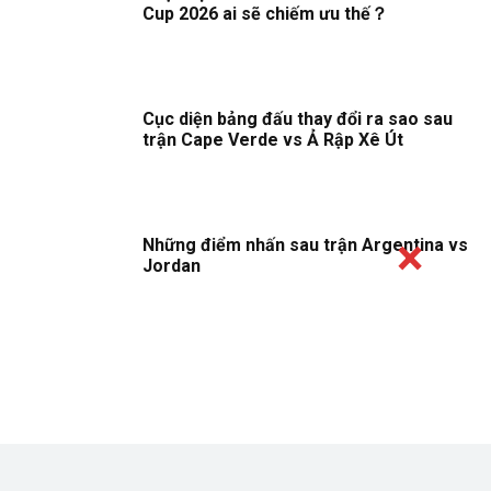
Cup 2026 ai sẽ chiếm ưu thế？
Cục diện bảng đấu thay đổi ra sao sau
trận Cape Verde vs Ả Rập Xê Út
Những điểm nhấn sau trận Argentina vs
Jordan