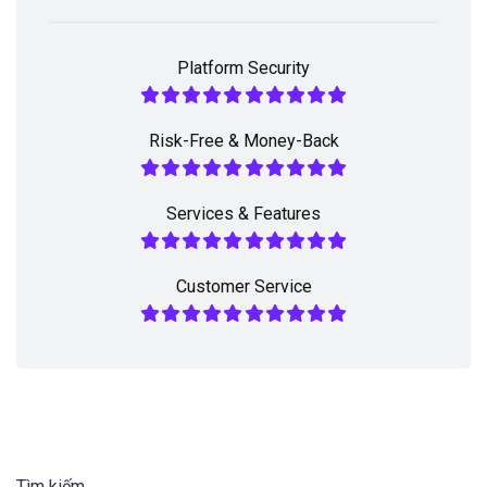
Platform Security
Risk-Free & Money-Back
Services & Features
Customer Service
Tìm kiếm