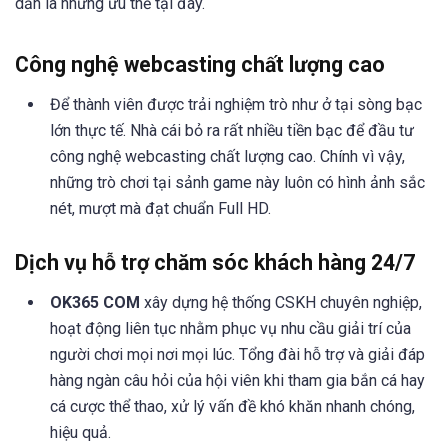
dẫn là những ưu thế tại đây.
Công nghệ webcasting chất lượng cao
Để thành viên được trải nghiệm trò như ở tại sòng bạc
lớn thực tế. Nhà cái bỏ ra rất nhiều tiền bạc để đầu tư
công nghệ webcasting chất lượng cao. Chính vì vậy,
những trò chơi tại sảnh game này luôn có hình ảnh sắc
nét, mượt mà đạt chuẩn Full HD.
Dịch vụ hỗ trợ chăm sóc khách hàng 24/7
OK365 COM
xây dựng hệ thống CSKH chuyên nghiệp,
hoạt động liên tục nhằm phục vụ nhu cầu giải trí của
người chơi mọi nơi mọi lúc. Tổng đài hỗ trợ và giải đáp
hàng ngàn câu hỏi của hội viên khi tham gia bắn cá hay
cá cược thể thao, xử lý vấn đề khó khăn nhanh chóng,
hiệu quả.