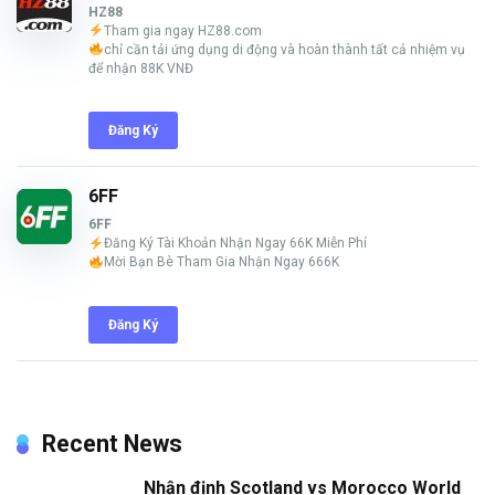
HZ88
Tham gia ngay HZ88.com
chỉ cần tải ứng dụng di động và hoàn thành tất cả nhiệm vụ
để nhận 88K VNĐ
Đăng Ký
6FF
6FF
Đăng Ký Tài Khoản Nhận Ngay 66K Miễn Phí
Mời Bạn Bè Tham Gia Nhận Ngay 666K
Đăng Ký
Recent News
Nhận định Scotland vs Morocco World