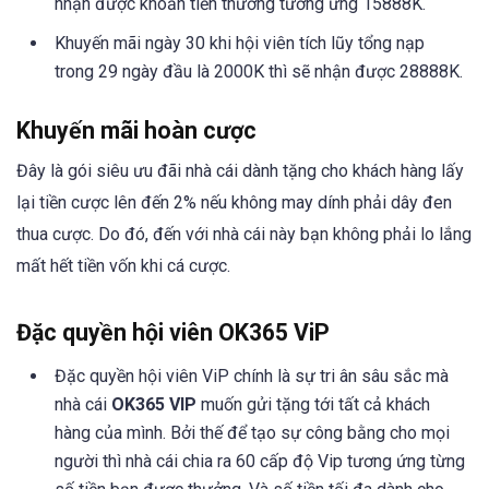
nhận được khoản tiền thưởng tương ứng 15888K.
Khuyến mãi ngày 30 khi hội viên tích lũy tổng nạp
trong 29 ngày đầu là 2000K thì sẽ nhận được 28888K.
Khuyến mãi hoàn cược
Đây là gói siêu ưu đãi nhà cái dành tặng cho khách hàng lấy
lại tiền cược lên đến 2% nếu không may dính phải dây đen
thua cược. Do đó, đến với nhà cái này bạn không phải lo lắng
mất hết tiền vốn khi cá cược.
Đặc quyền hội viên OK365 ViP
Đặc quyền hội viên ViP chính là sự tri ân sâu sắc mà
nhà cái
OK365 VIP
muốn gửi tặng tới tất cả khách
hàng của mình. Bởi thế để tạo sự công bằng cho mọi
người thì nhà cái chia ra 60 cấp độ Vip tương ứng từng