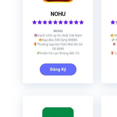
NOHU
NOHU
Xanh chín uy tín nhất Việt Nam
Mư
Nạp đầu 50K tặng 8888K
N
Thưởng nạp Hội Viên Mới lên tới
58.888K
Hoàn trả cực khủng đến 2%
L
Đăng Ký