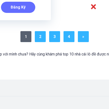
Đăng Ký
1
2
3
4
»
p với mình chưa? Hãy cùng khám phá top 10 nhà cái lô đề được nh