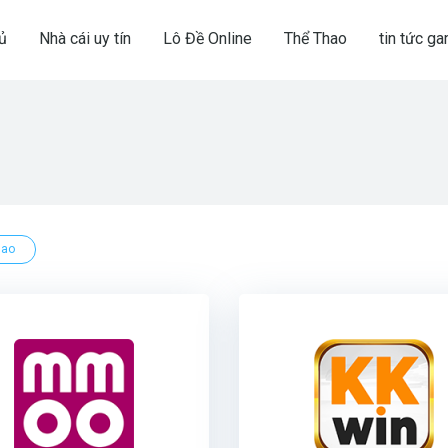
ủ
Nhà cái uy tín
Lô Đề Online
Thể Thao
tin tức g
hao