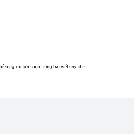
iều người lựa chọn trong bài viết này nhé!