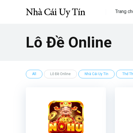
Trang ch
Lô Đề Online
All
Lô Đề Online
Nhà Cái Uy Tín
Thể T