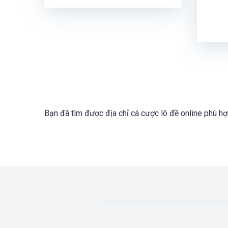
Bạn đã tìm được địa chỉ cá cược lô đề online phù hợ