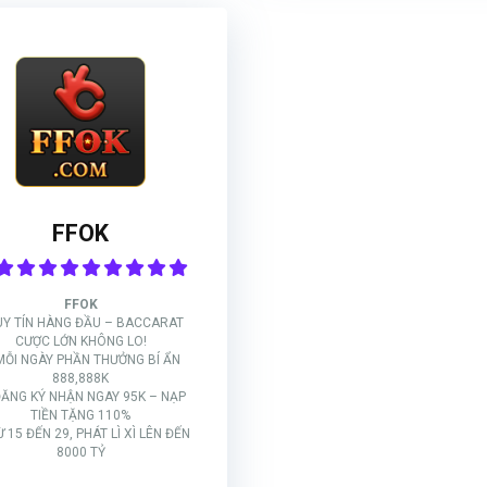
FFOK
FFOK
Y TÍN HÀNG ĐẦU – BACCARAT
CƯỢC LỚN KHÔNG LO!
MỖI NGÀY PHẦN THƯỞNG BÍ ẨN
888,888K
ĂNG KÝ NHẬN NGAY 95K – NẠP
TIỀN TẶNG 110%
 15 ĐẾN 29, PHÁT LÌ XÌ LÊN ĐẾN
8000 TỶ