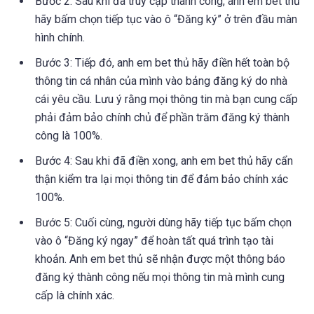
Bước 2: Sau khi đã truy cập thành công, anh em bet thủ
hãy bấm chọn tiếp tục vào ô “Đăng ký” ở trên đầu màn
hình chính.
Bước 3: Tiếp đó, anh em bet thủ hãy điền hết toàn bộ
thông tin cá nhân của mình vào bảng đăng ký do nhà
cái yêu cầu. Lưu ý rằng mọi thông tin mà bạn cung cấp
phải đảm bảo chính chủ để phần trăm đăng ký thành
công là 100%.
Bước 4: Sau khi đã điền xong, anh em bet thủ hãy cẩn
thận kiểm tra lại mọi thông tin để đảm bảo chính xác
100%.
Bước 5: Cuối cùng, người dùng hãy tiếp tục bấm chọn
vào ô “Đăng ký ngay” để hoàn tất quá trình tạo tài
khoản. Anh em bet thủ sẽ nhận được một thông báo
đăng ký thành công nếu mọi thông tin mà mình cung
cấp là chính xác.