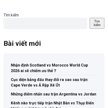
Tìm kiếm
Tìm
kiếm
Bài viết mới
Nhận định Scotland vs Morocco World Cup
2026 ai sẽ chiếm ưu thế？
Cục diện bảng đấu thay đổi ra sao sau trận
Cape Verde vs Ả Rập Xê Út
Những điểm nhấn sau trận Argentina vs Jordan
Kênh nào trực tiếp trận Nhật Bản vs Thụy Điển