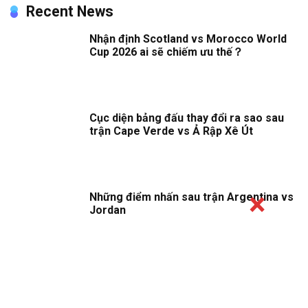
Recent News
Nhận định Scotland vs Morocco World
Cup 2026 ai sẽ chiếm ưu thế？
Cục diện bảng đấu thay đổi ra sao sau
trận Cape Verde vs Ả Rập Xê Út
Những điểm nhấn sau trận Argentina vs
Jordan