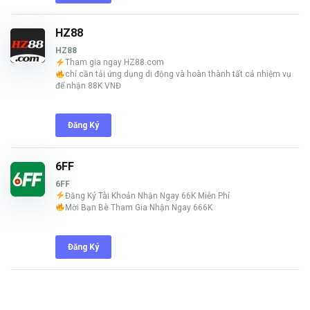
HZ88
HZ88
Tham gia ngay HZ88.com
chỉ cần tải ứng dụng di động và hoàn thành tất cả nhiệm vụ
để nhận 88K VNĐ
Đăng Ký
6FF
6FF
Đăng Ký Tài Khoản Nhận Ngay 66K Miễn Phí
Mời Bạn Bè Tham Gia Nhận Ngay 666K
Đăng Ký