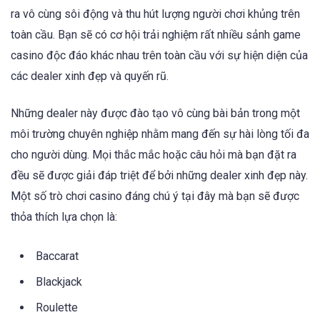
ra vô cùng sôi động và thu hút lượng người chơi khủng trên
toàn cầu. Bạn sẽ có cơ hội trải nghiệm rất nhiều sảnh game
casino độc đáo khác nhau trên toàn cầu với sự hiện diện của
các dealer xinh đẹp và quyến rũ.
Những dealer này được đào tạo vô cùng bài bản trong một
môi trường chuyên nghiệp nhằm mang đến sự hài lòng tối đa
cho người dùng. Mọi thắc mắc hoặc câu hỏi mà bạn đặt ra
đều sẽ được giải đáp triệt để bởi những dealer xinh đẹp này.
Một số trò chơi casino đáng chú ý tại đây mà bạn sẽ được
thỏa thích lựa chọn là:
Baccarat
Blackjack
Roulette