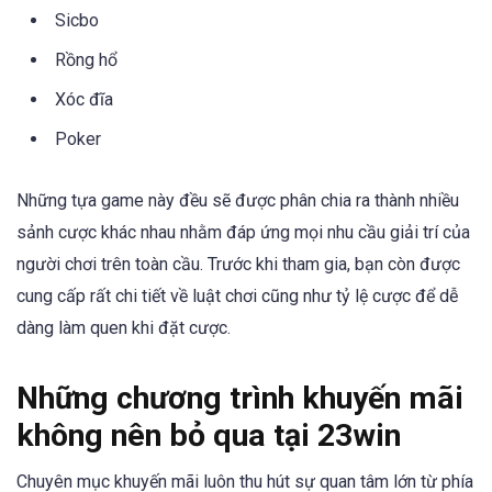
Sicbo
Rồng hổ
Xóc đĩa
Poker
Những tựa game này đều sẽ được phân chia ra thành nhiều
sảnh cược khác nhau nhằm đáp ứng mọi nhu cầu giải trí của
người chơi trên toàn cầu. Trước khi tham gia, bạn còn được
cung cấp rất chi tiết về luật chơi cũng như tỷ lệ cược để dễ
dàng làm quen khi đặt cược.
Những chương trình khuyến mãi
không nên bỏ qua tại 23win
Chuyên mục khuyến mãi luôn thu hút sự quan tâm lớn từ phía