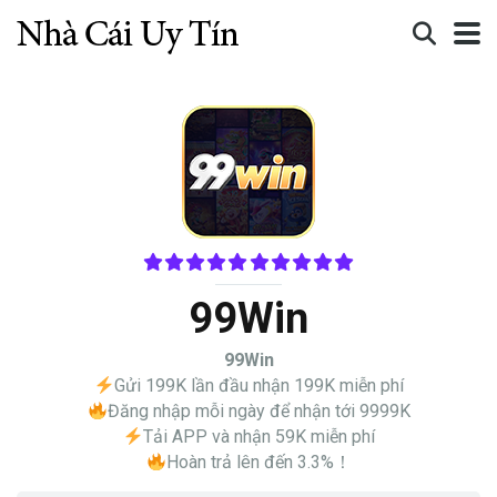
99Win
99Win
Gửi 199K lần đầu nhận 199K miễn phí
Đăng nhập mỗi ngày để nhận tới 9999K
Tải APP và nhận 59K miễn phí
Hoàn trả lên đến 3.3%！