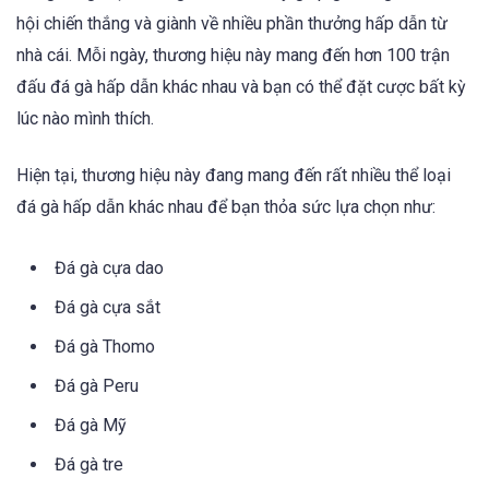
hội chiến thắng và giành về nhiều phần thưởng hấp dẫn từ
nhà cái. Mỗi ngày, thương hiệu này mang đến hơn 100 trận
đấu đá gà hấp dẫn khác nhau và bạn có thể đặt cược bất kỳ
lúc nào mình thích.
Hiện tại, thương hiệu này đang mang đến rất nhiều thể loại
đá gà hấp dẫn khác nhau để bạn thỏa sức lựa chọn như:
Đá gà cựa dao
Đá gà cựa sắt
Đá gà Thomo
Đá gà Peru
Đá gà Mỹ
Đá gà tre