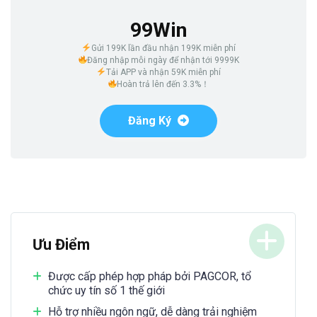
99Win
Gửi 199K lần đầu nhận 199K miễn phí
Đăng nhập mỗi ngày để nhận tới 9999K
Tải APP và nhận 59K miễn phí
Hoàn trả lên đến 3.3%！
Đăng Ký
Ưu Điểm
Được cấp phép hợp pháp bởi PAGCOR, tổ
chức uy tín số 1 thế giới
Hỗ trợ nhiều ngôn ngữ, dễ dàng trải nghiệm