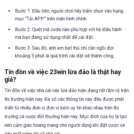
Bước 1: Đầu tiên, người chơi hãy bấm chọn vào hạng
mục “Tải APP” trên màn hình chính.
Bước 2: Quét mã code nào phù hợp với hệ điều hành
mà bạn đang sử dụng nhất để cài đặt.
Bước 3: Sau đó, anh em bet thủ chỉ cần ngồi đợi
khoảng 5 phút là quá trình cài đặt sẽ thành công.
Tin đồn về việc 23win lừa đảo là thật hay
giả?
Tin đồn về việc nhà cái này lừa đảo hiện đang rất rầm rộ trên
thị trường hiện nay. Đa số các thông tin này đều được phát
triển từ nhiều đơn vị đơn vị kém uy tín khác nhau trên thị
trường cá cược đổi thưởng hiện nay. Mục đích của họ là tạo
nên cảm giác hoang mang cho người dùng khi đặt cược và
gây mất niềm tin về nhà cái.