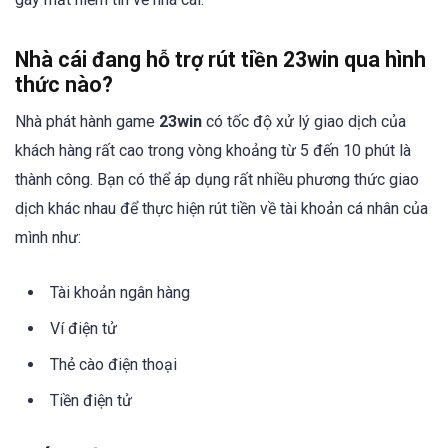
Nhà cái đang hỗ trợ rút tiền 23win qua hình
thức nào?
Nhà phát hành game
23win
có tốc độ xử lý giao dịch của
khách hàng rất cao trong vòng khoảng từ 5 đến 10 phút là
thành công. Bạn có thể áp dụng rất nhiều phương thức giao
dịch khác nhau để thực hiện rút tiền về tài khoản cá nhân của
mình như:
Tài khoản ngân hàng
Ví điện tử
Thẻ cào điện thoại
Tiền điện tử