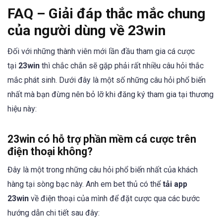
FAQ – Giải đáp thắc mắc chung
của người dùng về 23win
Đối với những thành viên mới lần đầu tham gia cá cược
tại
23win
thì chắc chắn sẽ gặp phải rất nhiều câu hỏi thắc
mắc phát sinh. Dưới đây là một số những câu hỏi phổ biến
nhất mà bạn đừng nên bỏ lỡ khi đăng ký tham gia tại thương
hiệu này:
23win có hỗ trợ phần mềm cá cược trên
điện thoại không?
Đây là một trong những câu hỏi phổ biến nhất của khách
hàng tại sòng bạc này. Anh em bet thủ có thể
tải app
23win
về điện thoại của mình để đặt cược qua các bước
hướng dẫn chi tiết sau đây: