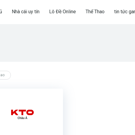
ủ
Nhà cái uy tín
Lô Đề Online
Thể Thao
tin tức g
hao