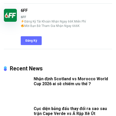
6FF
6FF
Đăng Ký Tài Khoản Nhận Ngay 66K Miễn Phí
Mời Bạn Bè Tham Gia Nhận Ngay 666K
Đăng Ký
Recent News
Nhận định Scotland vs Morocco World
Cup 2026 ai sẽ chiếm ưu thế？
Cục diện bảng đấu thay đổi ra sao sau
trận Cape Verde vs Ả Rập Xê Út