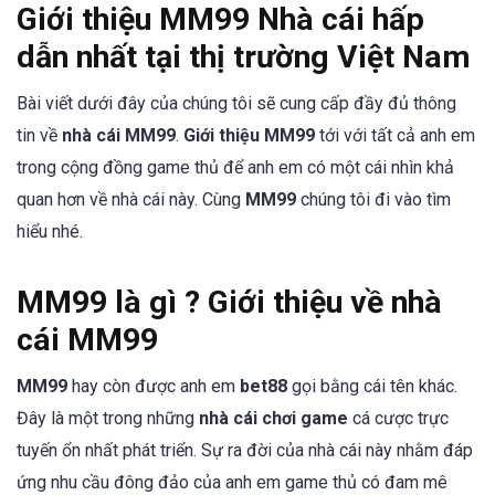
Giới thiệu MM99 Nhà cái hấp
dẫn nhất tại thị trường Việt Nam
Bài viết dưới đây của chúng tôi sẽ cung cấp đầy đủ thông
tin về
nhà cái MM99
.
Giới thiệu MM99
tới với tất cả anh em
trong cộng đồng game thủ để anh em có một cái nhìn khả
quan hơn về nhà cái này. Cùng
MM99
chúng tôi đi vào tìm
hiểu nhé.
MM99 là gì ? Giới thiệu về nhà
cái MM99
MM99
hay còn được anh em
bet88
gọi bằng cái tên khác.
Đây là một trong những
nhà cái chơi game
cá cược trực
tuyến ổn nhất phát triển. Sự ra đời của nhà cái này nhằm đáp
ứng nhu cầu đông đảo của anh em game thủ có đam mê