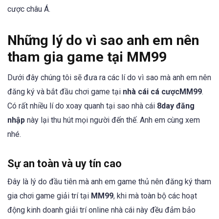
cược châu Á.
Những lý do vì sao anh em nên
tham gia game tại MM99
Dưới đây chúng tôi sẽ đưa ra các lí do vì sao mà anh em nên
đăng ký và bắt đầu chơi game tại
nhà cái cá cượcMM99
.
Có rất nhiều lí do xoay quanh tại sao nhà cái
8day đăng
nhập
này lại thu hút mọi người đến thế. Anh em cùng xem
nhé.
Sự an toàn và uy tín cao
Đây là lý do đầu tiên mà anh em game thủ nên đăng ký tham
gia chơi game giải trí tại
MM99
, khi mà toàn bộ các hoạt
động kinh doanh giải trí online nhà cái này đều đảm bảo