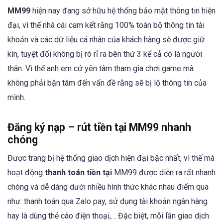
MM99
hiện nay đang sở hữu hệ thống bảo mật thông tin hiện
đại, vì thế nhà cái cam kết rằng 100% toàn bộ thông tin tài
khoản và các dữ liệu cá nhân của khách hàng sẽ được giữ
kín, tuyệt đối không bị rò rỉ ra bên thứ 3 kể cả có là người
thân. Vì thế anh em cứ yên tâm tham gia chơi game mà
không phải bận tâm đến vấn đề rằng sẽ bị lộ thông tin của
mình.
Đăng ký nạp – rút tiền tại MM99 nhanh
chóng
Được trang bị hệ thống giao dịch hiện đại bậc nhất, vì thế mà
hoạt động
thanh toán tiền tại
MM99 được diễn ra rất nhanh
chóng và dễ dàng dưới nhiều hình thức khác nhau điểm qua
như: thanh toán qua Zalo pay, sử dụng tài khoản ngân hàng
hay là dùng thẻ cào điện thoại,… Đặc biệt, mỗi lần giao dịch