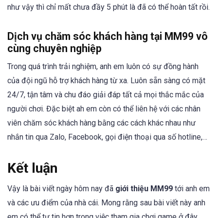
như vậy thì chỉ mất chưa đầy 5 phút là đã có thể hoàn tất rồi.
Dịch vụ chăm sóc khách hàng tại MM99 vô
cùng chuyên nghiệp
Trong quá trình trải nghiệm, anh em luôn có sự đồng hành
của đội ngũ hỗ trợ khách hàng từ xa. Luôn sẵn sàng có mặt
24/7, tận tâm và chu đáo giải đáp tất cả mọi thắc mắc của
người chơi. Đặc biệt ah em còn có thể liên hệ với các nhân
viên chăm sóc khách hàng bằng các cách khác nhau như
nhắn tin qua Zalo, Facebook, gọi điện thoại qua số hotline,…
Kết luận
Vậy là bài viết ngày hôm nay đã
giới thiệu MM99
tới anh em
và các ưu điểm của nhà cái. Mong rằng sau bài viết này anh
em có thể tự tin hơn trong việc tham gia chơi game ở đây.