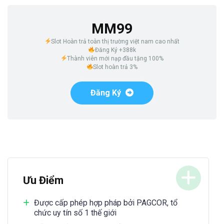
MM99
Slot Hoàn trả toàn thị trường việt nam cao nhất
Đăng Ký +388k
Thành viên mới nạp đầu tặng 100%
Slot hoàn trả 3%
Đăng Ký
Ưu Điểm
Được cấp phép hợp pháp bởi PAGCOR, tổ
chức uy tín số 1 thế giới