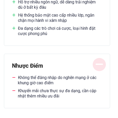
Hỗ trợ nhiều ngôn ngữ, dễ dàng trải nghiệm
dù ở bất kỳ đâu
Hệ thống bảo mật cao cấp nhiều lớp, ngăn
chặn mọi hành vi xâm nhập
Đa dạng các trò chơi cá cược, loại hình đặt
cược phong phú
Nhược Điểm
Không thể đăng nhập do nghẽn mạng ở các
khung giờ cao điểm
Khuyến mãi chưa thực sự đa dạng, cần cập
nhật thêm nhiều ưu đãi