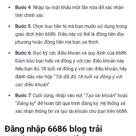
Bước 4
: Nhập lại mật khẩu một lần nữa để xác nhận
tính chính xác.
Bước 5
: Chọn loại tiền tệ mà bạn muốn sử dụng trong
giao dịch trên 6686. Điều này có thể là đồng tiền địa
phương hoặc đồng tiền mà bạn ưa thích.
Bước 6:
Đọc kỹ các điều khoản và quy định của 6686.
Đảm bảo bạn hiểu và đồng ý với các điều khoản này.
Nếu bạn đủ 18 tuổi và đồng ý với các điều khoản, hãy
đánh dấu vào hộp “
Tôi đã đủ 18 tuổi và đồng ý với
các điều khoản
“.
Bước 7
: Cuối cùng, nhấp vào nút “
Tạo tài khoản
” hoặc
“
Đăng ký
” để hoàn tất quá trình đăng ký. Hệ thống sẽ
xác nhận thông tin và tạo tài khoản cho bạn trên 6686.
Đăng nhập 6686 blog trải