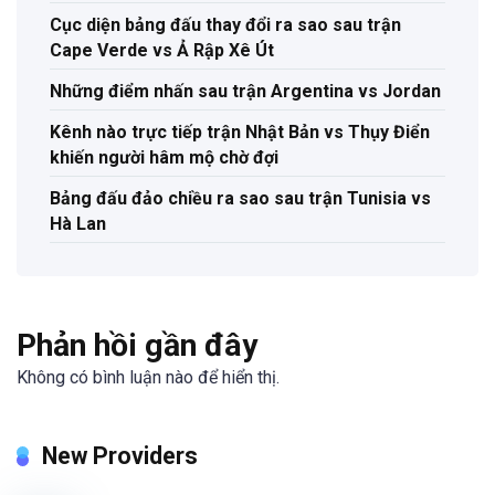
Cục diện bảng đấu thay đổi ra sao sau trận
Cape Verde vs Ả Rập Xê Út
Những điểm nhấn sau trận Argentina vs Jordan
Kênh nào trực tiếp trận Nhật Bản vs Thụy Điển
khiến người hâm mộ chờ đợi
Bảng đấu đảo chiều ra sao sau trận Tunisia vs
Hà Lan
Phản hồi gần đây
Không có bình luận nào để hiển thị.
New Providers