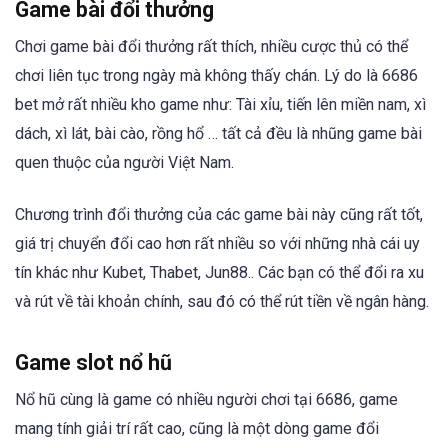
Game bài đổi thưởng
Chơi game bài đổi thưởng rất thích, nhiều cược thủ có thể
chơi liên tục trong ngày mà không thấy chán. Lý do là 6686
bet mở rất nhiều kho game như: Tài xỉu, tiến lên miền nam, xì
dách, xì lát, bài cào, rồng hổ … tất cả đều là nhũng game bài
quen thuộc của người Việt Nam.
Chương trình đổi thưởng của các game bài này cũng rất tốt,
giá trị chuyển đổi cao hơn rất nhiều so với những nhà cái uy
tín khác như Kubet, Thabet, Jun88.. Các bạn có thể đổi ra xu
và rút về tài khoản chính, sau đó có thể rút tiền về ngân hàng.
Game slot nổ hũ
Nổ hũ cùng là game có nhiều người chơi tại 6686, game
mang tính giải trí rất cao, cũng là một dòng game đổi