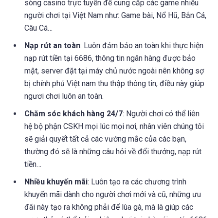
sòng casino trực tuyến để cung cấp các game nhiều
người chơi tại Việt Nam như: Game bài, Nổ Hũ, Bắn Cá,
Câu Cá…
Nạp rút an toàn
: Luôn đảm bảo an toàn khi thực hiện
nạp rút tiền tại 6686, thông tin ngân hàng được bảo
mật, server đặt tại máy chủ nước ngoài nên không sợ
bị chính phủ Việt nam thu thập thông tin, điều này giúp
ngươi chơi luôn an toàn.
Chăm sóc khách hàng 24/7
: Người chơi có thể liên
hệ bộ phận CSKH mọi lúc mọi nơi, nhân viên chúng tôi
sẽ giải quyết tất cả các vướng mắc của các bạn,
thường đó sẽ là những câu hỏi về đổi thưởng, nạp rút
tiền…
Nhiều khuyến mãi
: Luôn tạo ra các chương trình
khuyến mãi dành cho người chơi mới và cũ, những ưu
đãi này tạo ra không phải để lùa gà, mà là giúp các