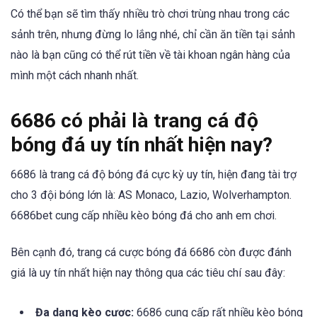
Có thể bạn sẽ tìm thấy nhiều trò chơi trùng nhau trong các
sảnh trên, nhưng đừng lo lắng nhé, chỉ cần ăn tiền tại sảnh
nào là bạn cũng có thể rút tiền về tài khoan ngân hàng của
mình một cách nhanh nhất.
6686 có phải là trang cá độ
bóng đá uy tín nhất hiện nay?
6686 là trang cá độ bóng đá cực kỳ uy tín, hiện đang tài trợ
cho 3 đội bóng lớn là: AS Monaco, Lazio, Wolverhampton.
6686bet cung cấp nhiều kèo bóng đá cho anh em chơi.
Bên cạnh đó, trang cá cược bóng đá 6686 còn được đánh
giá là uy tín nhất hiện nay thông qua các tiêu chí sau đây:
Đa dạng kèo cược:
6686 cung cấp rất nhiều kèo bóng