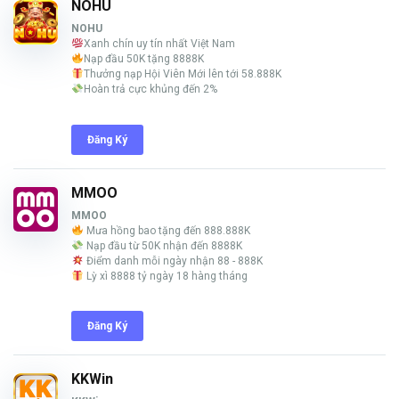
NOHU
NOHU
Xanh chín uy tín nhất Việt Nam
Nạp đầu 50K tặng 8888K
Thưởng nạp Hội Viên Mới lên tới 58.888K
Hoàn trả cực khủng đến 2%
Đăng Ký
MMOO
MMOO
Mưa hồng bao tặng đến 888.888K
Nạp đầu từ 50K nhận đến 8888K
Điểm danh mỗi ngày nhận 88 - 888K
Lỳ xì 8888 tỷ ngày 18 hàng tháng
Đăng Ký
KKWin