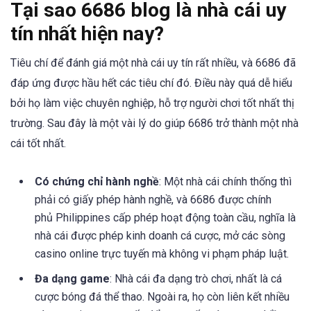
Tại sao 6686 blog là nhà cái uy
tín nhất hiện nay?
Tiêu chí để đánh giá một nhà cái uy tín rất nhiều, và 6686 đã
đáp ứng được hầu hết các tiêu chí đó. Điều này quá dễ hiểu
bởi họ làm việc chuyên nghiệp, hỗ trợ người chơi tốt nhất thị
trường. Sau đây là một vài lý do giúp 6686 trở thành một nhà
cái tốt nhất.
Có chứng chỉ hành nghề
: Một nhà cái chính thống thì
phải có giấy phép hành nghề, và 6686 được chính
phủ Philippines cấp phép hoạt động toàn cầu, nghĩa là
nhà cái được phép kinh doanh cá cược, mở các sòng
casino online trực tuyến mà không vi phạm pháp luật.
Đa dạng game
: Nhà cái đa dạng trò chơi, nhất là cá
cược bóng đá thể thao. Ngoài ra, họ còn liên kết nhiều