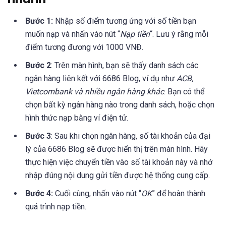
Bước 1:
Nhập số điểm tương ứng với số tiền bạn
muốn nạp và nhấn vào nút “
Nạp tiền
“. Lưu ý rằng mỗi
điểm tương đương với 1000 VNĐ.
Bước 2
: Trên màn hình, bạn sẽ thấy danh sách các
ngân hàng liên kết với 6686 Blog, ví dụ như
ACB,
Vietcombank và nhiều ngân hàng khác
. Bạn có thể
chọn bất kỳ ngân hàng nào trong danh sách, hoặc chọn
hình thức nạp bằng ví điện tử.
Bước 3
: Sau khi chọn ngân hàng, số tài khoản của đại
lý của 6686 Blog sẽ được hiển thị trên màn hình. Hãy
thực hiện việc chuyển tiền vào số tài khoản này và nhớ
nhập đúng nội dung gửi tiền được hệ thống cung cấp.
Bước 4:
Cuối cùng, nhấn vào nút “
OK
” để hoàn thành
quá trình nạp tiền.