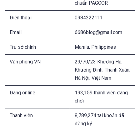
chuẩn PAGCOR
Điện thoại
0984222111
Email
6686blog@gmail.com
Trụ sở chính
Manila, Philippines
Văn phòng VN
29/70/23 Khương Hạ,
Khương Đình, Thanh Xuân,
Hà Nội, Việt Nam
Đang online
193,159 thành viên đang
chơi
Thành viên
8,789,274 tài khoản đã
đăng ký