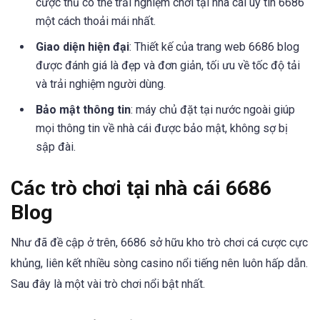
cược thủ có thể trải nghiệm chơi tại nhà cái uy tín 6686
một cách thoải mái nhất.
Giao diện hiện đại
: Thiết kế của trang web 6686 blog
được đánh giá là đẹp và đơn giản, tối ưu về tốc độ tải
và trải nghiệm người dùng.
Bảo mật thông tin
: máy chủ đặt tại nước ngoài giúp
mọi thông tin về nhà cái được bảo mật, không sợ bị
sập đài.
Các trò chơi tại nhà cái 6686
Blog
Như đã đề cập ở trên, 6686 sở hữu kho trò chơi cá cược cực
khủng, liên kết nhiều sòng casino nổi tiếng nên luôn hấp dẫn.
Sau đây là một vài trò chơi nổi bật nhất.