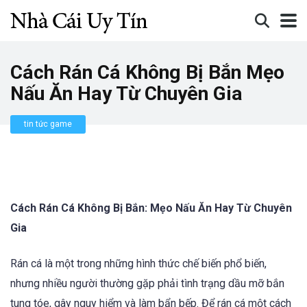
Cách Rán Cá Không Bị Bắn Mẹo
Nấu Ăn Hay Từ Chuyên Gia
tin tức game
Cách Rán Cá Không Bị Bắn: Mẹo Nấu Ăn Hay Từ Chuyên
Gia
Rán cá là một trong những hình thức chế biến phổ biến,
nhưng nhiều người thường gặp phải tình trạng dầu mỡ bắn
tung tóe, gây nguy hiểm và làm bẩn bếp. Để rán cá một cách