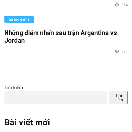
874
tin tức game
Những điểm nhấn sau trận Argentina vs
Jordan
893
Tìm kiếm
Tìm
kiếm
Bài viết mới