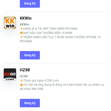
Đăng Ký
KKWin
KKWin
ĐĂNG KÍ & TẢI APP TẶNG MIỄN PHÍ 588K
NẠP ĐẦU 50K THƯỞNG ĐẾN 18.888K
TĐIỂM DANH LIÊN TỤC 7 NGÀY NHẬN THƯỞNG IPHONE 16
PROMAX
Đăng Ký
HZ88
HZ88
Tham gia ngay HZ88.com
chỉ cần tải ứng dụng di động và hoàn thành tất cả nhiệm vụ
để nhận 88K VNĐ
Đăng Ký