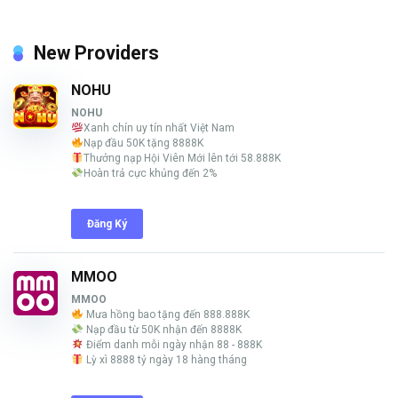
New Providers
NOHU
NOHU
Xanh chín uy tín nhất Việt Nam
Nạp đầu 50K tặng 8888K
Thưởng nạp Hội Viên Mới lên tới 58.888K
Hoàn trả cực khủng đến 2%
Đăng Ký
MMOO
MMOO
Mưa hồng bao tặng đến 888.888K
Nạp đầu từ 50K nhận đến 8888K
Điểm danh mỗi ngày nhận 88 - 888K
Lỳ xì 8888 tỷ ngày 18 hàng tháng