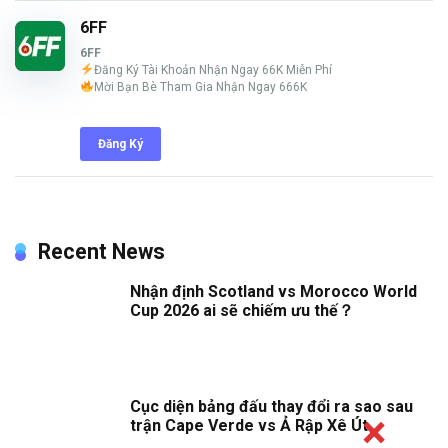
6FF
6FF
Đăng Ký Tài Khoản Nhận Ngay 66K Miễn Phí
Mời Bạn Bè Tham Gia Nhận Ngay 666K
Đăng Ký
Recent News
Nhận định Scotland vs Morocco World
Cup 2026 ai sẽ chiếm ưu thế？
Cục diện bảng đấu thay đổi ra sao sau
trận Cape Verde vs Ả Rập Xê Út