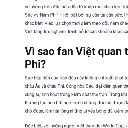
về những trận đấu hấp dẫn từ khắp mọi châu lục. Tr
Séc vs Nam Phi” – nổi bật bởi sự cân tài cân sức, t
khác biệt. Việc lựa chọn thời điểm theo dõi, nắm ch
Việt tăng trải nghiệm, tránh bỏ lỡ các khoảnh khắc 
Vì sao fan Việt quan
Phi?
Sức hấp dẫn của trận đấu này không chỉ xuất phát t
châu Âu và châu Phi. Cộng hòa Séc, đại diện quen thuộc
cùng sự linh hoạt trong kiểm soát thế trận. Trong kh
thường tạo nên bất ngờ trước những đối thủ được đán
khó đoán, làm hài lòng những ai yêu bóng đá kiểm s
Đặc biệt, với những người Việt theo dõi World Cup, 