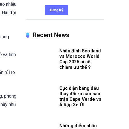
heo nhiều
Đăng Ký
. Hai đội
Recent News
 dụng
Nhận định Scotland
 và tinh
vs Morocco World
Cup 2026 ai sẽ
chiếm ưu thế？
n rủi ro
Cục diện bảng đấu
thay đổi ra sao sau
ng, phong
trận Cape Verde vs
h này như
Ả Rập Xê Út
Những điểm nhấn