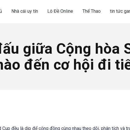
ủ
Nhà cái uy tín
Lô Đề Online
Thể Thao
tin tức g
đấu giữa Cộng hòa 
ào đến cơ hội đi ti
up đều là dịp để cộng đồng cùng nhau theo dõi, phân tích và tr