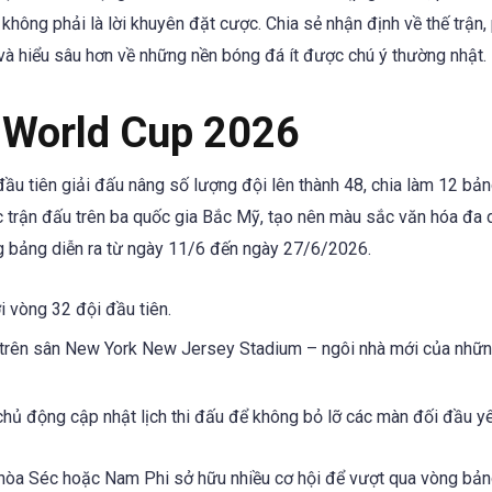
, không phải là lời khuyên đặt cược. Chia sẻ nhận định về thế trận
và hiểu sâu hơn về những nền bóng đá ít được chú ý thường nhật.
ề World Cup 2026
đầu tiên giải đấu nâng số lượng đội lên thành 48, chia làm 12 bản
c trận đấu trên ba quốc gia Bắc Mỹ, tạo nên màu sắc văn hóa đa 
òng bảng diễn ra từ ngày 11/6 đến ngày 27/6/2026.
i vòng 32 đội đầu tiên.
 trên sân New York New Jersey Stadium – ngôi nhà mới của nhữn
chủ động cập nhật lịch thi đấu để không bỏ lỡ các màn đối đầu yê
hòa Séc hoặc Nam Phi sở hữu nhiều cơ hội để vượt qua vòng bản