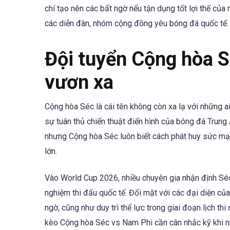
chí tạo nên các bất ngờ nếu tận dụng tốt lợi thế của 
các diễn đàn, nhóm cộng đồng yêu bóng đá quốc tế.
Đội tuyển Cộng hòa S
vươn xa
Cộng hòa Séc là cái tên không còn xa lạ với những 
sự tuân thủ chiến thuật điển hình của bóng đá Trung 
nhưng Cộng hòa Séc luôn biết cách phát huy sức mạnh
lớn.
Vào World Cup 2026, nhiều chuyên gia nhận định Sé
nghiệm thi đấu quốc tế. Đối mặt với các đại diện của
ngờ, cũng như duy trì thể lực trong giai đoạn lịch th
kèo Cộng hòa Séc vs Nam Phi cần cân nhắc kỹ khi nh