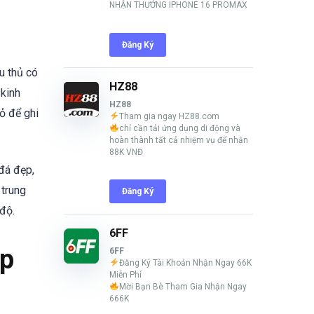
NHẬN THƯỞNG IPHONE 16 PROMAX
Đăng Ký
u thủ có
HZ88
 kinh
HZ88
ỏ để ghi
Tham gia ngay HZ88.com
chỉ cần tải ứng dụng di động và
hoàn thành tất cả nhiệm vụ để nhận
88K VNĐ
đá đẹp,
 trung
Đăng Ký
độ.
6FF
ặp
6FF
Đăng Ký Tài Khoản Nhận Ngay 66K
Miễn Phí
Mời Bạn Bè Tham Gia Nhận Ngay
666K