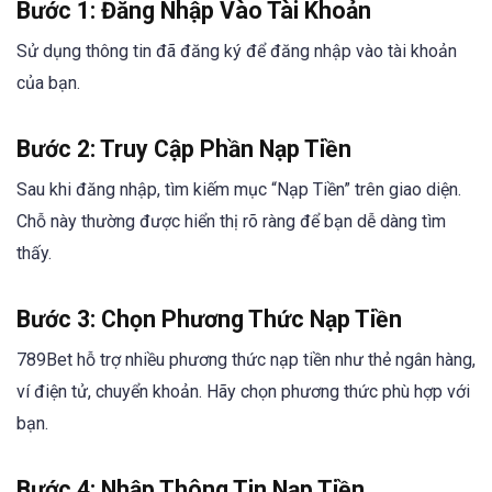
Bước 1: Đăng Nhập Vào Tài Khoản
Sử dụng thông tin đã đăng ký để đăng nhập vào tài khoản
của bạn.
Bước 2: Truy Cập Phần Nạp Tiền
Sau khi đăng nhập, tìm kiếm mục “Nạp Tiền” trên giao diện.
Chỗ này thường được hiển thị rõ ràng để bạn dễ dàng tìm
thấy.
Bước 3: Chọn Phương Thức Nạp Tiền
789Bet hỗ trợ nhiều phương thức nạp tiền như thẻ ngân hàng,
ví điện tử, chuyển khoản. Hãy chọn phương thức phù hợp với
bạn.
Bước 4: Nhập Thông Tin Nạp Tiền