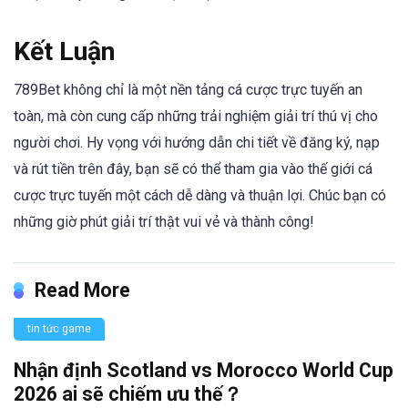
Kết Luận
789Bet không chỉ là một nền tảng cá cược trực tuyến an
toàn, mà còn cung cấp những trải nghiệm giải trí thú vị cho
người chơi. Hy vọng với hướng dẫn chi tiết về đăng ký, nạp
và rút tiền trên đây, bạn sẽ có thể tham gia vào thế giới cá
cược trực tuyến một cách dễ dàng và thuận lợi. Chúc bạn có
những giờ phút giải trí thật vui vẻ và thành công!
Read More
tin tức game
Nhận định Scotland vs Morocco World Cup
2026 ai sẽ chiếm ưu thế？