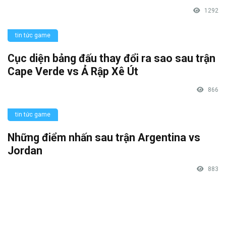
1292
tin tức game
Cục diện bảng đấu thay đổi ra sao sau trận
Cape Verde vs Ả Rập Xê Út
866
tin tức game
Những điểm nhấn sau trận Argentina vs
Jordan
883