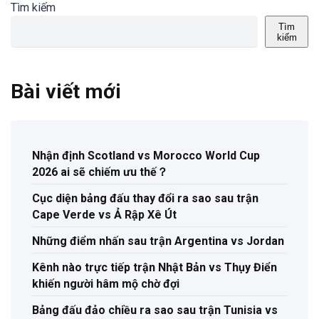
Tìm kiếm
Tìm
kiếm
Bài viết mới
Nhận định Scotland vs Morocco World Cup
2026 ai sẽ chiếm ưu thế？
Cục diện bảng đấu thay đổi ra sao sau trận
Cape Verde vs Ả Rập Xê Út
Những điểm nhấn sau trận Argentina vs Jordan
Kênh nào trực tiếp trận Nhật Bản vs Thụy Điển
khiến người hâm mộ chờ đợi
Bảng đấu đảo chiều ra sao sau trận Tunisia vs