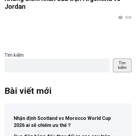
Jordan
908
Tìm kiếm
Tìm
kiếm
Bài viết mới
Nhận định Scotland vs Morocco World Cup
2026 ai sẽ chiếm ưu thế？