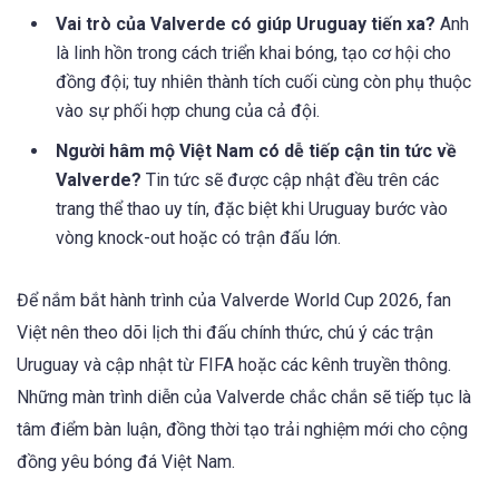
Vai trò của Valverde có giúp Uruguay tiến xa?
Anh
là linh hồn trong cách triển khai bóng, tạo cơ hội cho
đồng đội; tuy nhiên thành tích cuối cùng còn phụ thuộc
vào sự phối hợp chung của cả đội.
Người hâm mộ Việt Nam có dễ tiếp cận tin tức về
Valverde?
Tin tức sẽ được cập nhật đều trên các
trang thể thao uy tín, đặc biệt khi Uruguay bước vào
vòng knock-out hoặc có trận đấu lớn.
Để nắm bắt hành trình của Valverde World Cup 2026, fan
Việt nên theo dõi lịch thi đấu chính thức, chú ý các trận
Uruguay và cập nhật từ FIFA hoặc các kênh truyền thông.
Những màn trình diễn của Valverde chắc chắn sẽ tiếp tục là
tâm điểm bàn luận, đồng thời tạo trải nghiệm mới cho cộng
đồng yêu bóng đá Việt Nam.