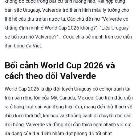
không bỏ cuộc trong bất cứ tình huống nào. Kết hợp cùng
bản sắc Uruguay, Valverde trở thành hình mẫu lý tưởng cho
thế hệ cầu thủ trẻ tại nước ta. Các chủ đề như “Valverde có
khẳng định mình ở World Cup 2026 không?”, “Liệu Uruguay
sẽ tiến xa nhờ Valverde?”… được chia sẻ mạnh trên các diễn
đàn bóng đá Việt.
Bối cảnh World Cup 2026 và
cách theo dõi Valverde
World Cup 2026 là dịp đội tuyển Uruguay có cơ hội tranh tài
trên sân rộng lớn của Mỹ, Canada, Mexico. Các trận đấu diễn
ra ở hàng loạt sân vận động hiện đại, mang đến thử thách về
điều kiện thời tiết, khí hậu và khoảng cách di chuyển cho các
đội bóng. Valverde và đồng đội cần thích nghi nhanh với sự
đa dạng của địa điểm nhằm đạt phong độ tốt nhất.