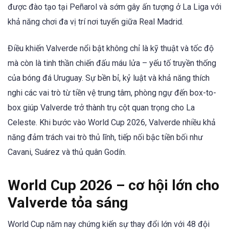
được đào tạo tại Peñarol và sớm gây ấn tượng ở La Liga với
khả năng chơi đa vị trí nơi tuyến giữa Real Madrid.
Điều khiến Valverde nổi bật không chỉ là kỹ thuật và tốc độ
mà còn là tinh thần chiến đấu máu lửa – yếu tố truyền thống
của bóng đá Uruguay. Sự bền bỉ, kỷ luật và khả năng thích
nghi các vai trò từ tiền vệ trung tâm, phòng ngự đến box-to-
box giúp Valverde trở thành trụ cột quan trọng cho La
Celeste. Khi bước vào World Cup 2026, Valverde nhiều khả
năng đảm trách vai trò thủ lĩnh, tiếp nối bậc tiền bối như
Cavani, Suárez và thủ quân Godín.
World Cup 2026 – cơ hội lớn cho
Valverde tỏa sáng
World Cup năm nay chứng kiến sự thay đổi lớn với 48 đội