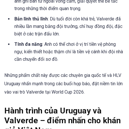
anh ghi bàn từ ngoài vòng cấm, giải quyết thế bế tắc
trong những thời điểm quan trọng.
Bản lĩnh thủ lĩnh
: Dù tuổi đời còn khá trẻ, Valverde đã
nhiều lần mang băng đội trưởng, chỉ huy đồng đội, đặc
biệt ở các trận đấu lớn.
Tính đa năng
: Anh có thể chơi ở vị trí tiền vệ phòng
ngự, kiến thiết hoặc thậm chí là tiền vệ cánh khi đội nhà
cần chuyển đổi sơ đồ.
Những phẩm chất này được các chuyên gia quốc tế và HLV
Uruguay nhấn mạnh trong các buổi họp báo, đặt niềm tin lớn
vào vai trò Valverde tại World Cup 2026.
Hành trình của Uruguay và
Valverde – điểm nhấn cho khán