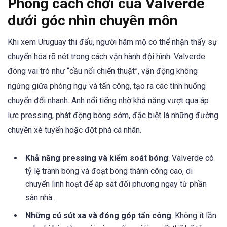
Phong cách chơi của Valverde
dưới góc nhìn chuyên môn
Khi xem Uruguay thi đấu, người hâm mộ có thể nhận thấy sự
chuyển hóa rõ nét trong cách vận hành đội hình. Valverde
đóng vai trò như “cầu nối chiến thuật”, vận động không
ngừng giữa phòng ngự và tấn công, tạo ra các tình huống
chuyển đổi nhanh. Anh nổi tiếng nhờ khả năng vượt qua áp
lực pressing, phát động bóng sớm, đặc biệt là những đường
chuyền xé tuyến hoặc đột phá cá nhân.
Khả năng pressing và kiểm soát bóng
: Valverde có
tỷ lệ tranh bóng và đoạt bóng thành công cao, di
chuyển linh hoạt để áp sát đối phương ngay từ phần
sân nhà.
Những cú sút xa và đóng góp tấn công
: Không ít lần