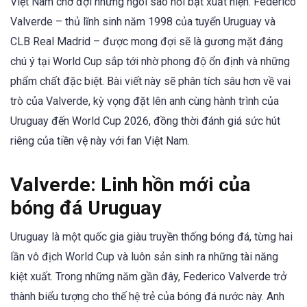
Việt Nam chờ đợi những ngôi sao nổi bật xuất hiện. Federico
Valverde – thủ lĩnh sinh năm 1998 của tuyển Uruguay và
CLB Real Madrid – được mong đợi sẽ là gương mặt đáng
chú ý tại World Cup sắp tới nhờ phong độ ổn định và những
phẩm chất đặc biệt. Bài viết này sẽ phân tích sâu hơn về vai
trò của Valverde, kỳ vọng đặt lên anh cùng hành trình của
Uruguay đến World Cup 2026, đồng thời đánh giá sức hút
riêng của tiền vệ này với fan Việt Nam.
Valverde: Linh hồn mới của
bóng đá Uruguay
Uruguay là một quốc gia giàu truyền thống bóng đá, từng hai
lần vô địch World Cup và luôn sản sinh ra những tài năng
kiệt xuất. Trong những năm gần đây, Federico Valverde trở
thành biểu tượng cho thế hệ trẻ của bóng đá nước này. Anh