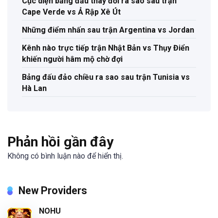
Cục diện bảng đấu thay đổi ra sao sau trận
Cape Verde vs Ả Rập Xê Út
Những điểm nhấn sau trận Argentina vs Jordan
Kênh nào trực tiếp trận Nhật Bản vs Thụy Điển
khiến người hâm mộ chờ đợi
Bảng đấu đảo chiều ra sao sau trận Tunisia vs
Hà Lan
Phản hồi gần đây
Không có bình luận nào để hiển thị.
New Providers
NOHU