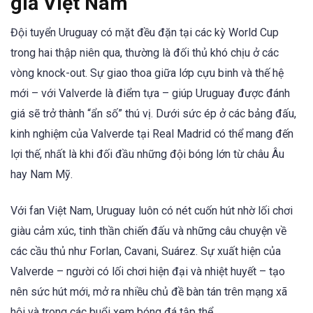
giả Việt Nam
Đội tuyển Uruguay có mặt đều đặn tại các kỳ World Cup
trong hai thập niên qua, thường là đối thủ khó chịu ở các
vòng knock-out. Sự giao thoa giữa lớp cựu binh và thế hệ
mới – với Valverde là điểm tựa – giúp Uruguay được đánh
giá sẽ trở thành “ẩn số” thú vị. Dưới sức ép ở các bảng đấu,
kinh nghiệm của Valverde tại Real Madrid có thể mang đến
lợi thế, nhất là khi đối đầu những đội bóng lớn từ châu Âu
hay Nam Mỹ.
Với fan Việt Nam, Uruguay luôn có nét cuốn hút nhờ lối chơi
giàu cảm xúc, tinh thần chiến đấu và những câu chuyện về
các cầu thủ như Forlan, Cavani, Suárez. Sự xuất hiện của
Valverde – người có lối chơi hiện đại và nhiệt huyết – tạo
nên sức hút mới, mở ra nhiều chủ đề bàn tán trên mạng xã
hội và trong các buổi xem bóng đá tập thể.