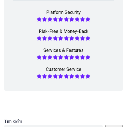
Platform Security
Risk-Free & Money-Back
Services & Features
Customer Service
Tìm kiếm