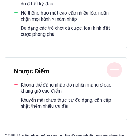
dù ở bất kỳ đâu
Hệ thống bảo mật cao cấp nhiều lớp, ngăn
chặn mọi hành vi xâm nhập
Đa dạng các trò chơi cá cược, loại hình đặt
cược phong phú
Nhược Điểm
Không thể đăng nhập do nghẽn mạng ở các
khung giờ cao điểm
Khuyến mãi chưa thực sự đa dạng, cần cập
nhật thêm nhiều ưu đãi