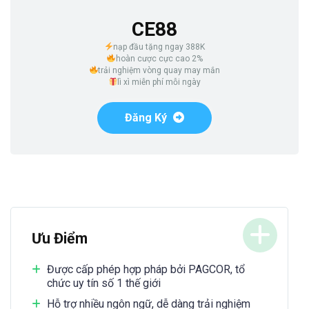
CE88
nạp đầu tặng ngay 388K
hoàn cược cực cao 2%
trải nghiệm vòng quay may mắn
lì xì miễn phí mỗi ngày
Đăng Ký
Ưu Điểm
Được cấp phép hợp pháp bởi PAGCOR, tổ
chức uy tín số 1 thế giới
Hỗ trợ nhiều ngôn ngữ, dễ dàng trải nghiệm