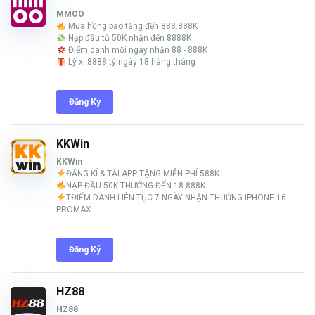
MMOO
Mưa hồng bao tặng đến 888.888K
Nạp đầu từ 50K nhận đến 8888K
Điểm danh mỗi ngày nhận 88 - 888K
Lỳ xì 8888 tỷ ngày 18 hàng tháng
Đăng Ký
KKWin
KKWin
ĐĂNG KÍ & TẢI APP TẶNG MIỄN PHÍ 588K
NẠP ĐẦU 50K THƯỞNG ĐẾN 18.888K
TĐIỂM DANH LIÊN TỤC 7 NGÀY NHẬN THƯỞNG IPHONE 16
PROMAX
Đăng Ký
HZ88
HZ88