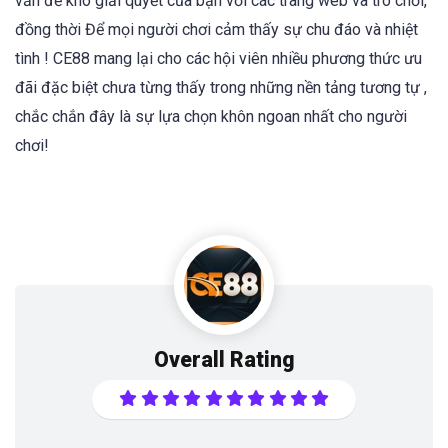
vấn đề khó giải quyết của bạn với các trang web và trò chơi,
đồng thời Để mọi người chơi cảm thấy sự chu đáo và nhiệt
tình ! CE88 mang lại cho các hội viên nhiều phương thức ưu
đãi đặc biệt chưa từng thấy trong những nền tảng tương tự ,
chắc chắn đây là sự lựa chọn khôn ngoan nhất cho người
chơi!
Overall Rating