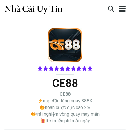
CE88
CE88
nạp đầu tặng ngay 388K
hoàn cược cực cao 2%
trải nghiệm vòng quay may mắn
lì xì miễn phí mỗi ngày