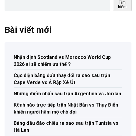
Tìm
kiếm
Bài viết mới
Nhận định Scotland vs Morocco World Cup
2026 ai sẽ chiếm ưu thế？
Cục diện bảng đấu thay đổi ra sao sau trận
Cape Verde vs Ả Rập Xê Út
Những điểm nhấn sau trận Argentina vs Jordan
Kênh nào trực tiếp trận Nhật Bản vs Thụy Điển
khiến người hâm mộ chờ đợi
Bảng đấu đảo chiều ra sao sau trận Tunisia vs
Hà Lan