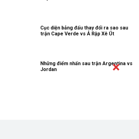
Cục diện bảng đấu thay đổi ra sao sau
trận Cape Verde vs Ả Rập Xê Út
Những điểm nhấn sau trận Argentina vs
Jordan