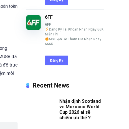
Đăng Ký
hoàn toàn
6FF
6FF
Đăng Ký Tài Khoản Nhận Ngay 66K
Miễn Phí
Mời Bạn Bè Tham Gia Nhận Ngay
666K
rong
 MU88 đã
Đăng Ký
á độ trực
hiệm môi
Recent News
Nhận định Scotland
vs Morocco World
Cup 2026 ai sẽ
chiếm ưu thế？