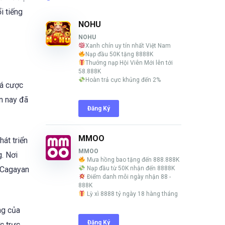
i tiếng
NOHU
NOHU
Xanh chín uy tín nhất Việt Nam
Nạp đầu 50K tặng 8888K
Thưởng nạp Hội Viên Mới lên tới
58.888K
Hoàn trả cực khủng đến 2%
cá cược
ến nay đã
Đăng Ký
MMOO
át triển
MMOO
. Nơi
Mưa hồng bao tặng đến 888.888K
 Cagayan
Nạp đầu từ 50K nhận đến 8888K
Điểm danh mỗi ngày nhận 88 -
888K
Lỳ xì 8888 tỷ ngày 18 hàng tháng
ng của
Đăng Ký
c trực