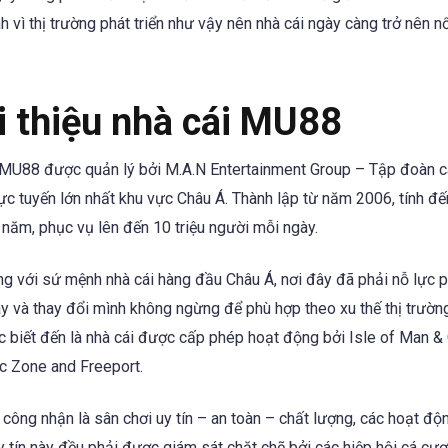
nh vì thị trường phát triển như vậy nên nhà cái ngày càng trở nên nổ
i thiệu nhà cái MU88
MU88 được quản lý bởi M.A.N Entertainment Group – Tập đoàn 
 trực tuyến lớn nhất khu vực Châu Á. Thành lập từ năm 2006, tính đ
năm, phục vụ lên đến 10 triệu người mỗi ngày.
g với sứ mệnh nhà cái hàng đầu Châu Á, nơi đây đã phải nỗ lực ph
y và thay đổi mình không ngừng để phù hợp theo xu thế thị trường
 biết đến là nhà cái được cấp phép hoạt động bởi Isle of Man &
 Zone and Freeport.
công nhận là sân chơi uy tín – an toàn – chất lượng, các hoạt độ
uy tín này đều phải được giám sát chặt chẽ bởi các hiệp hội cá cượ