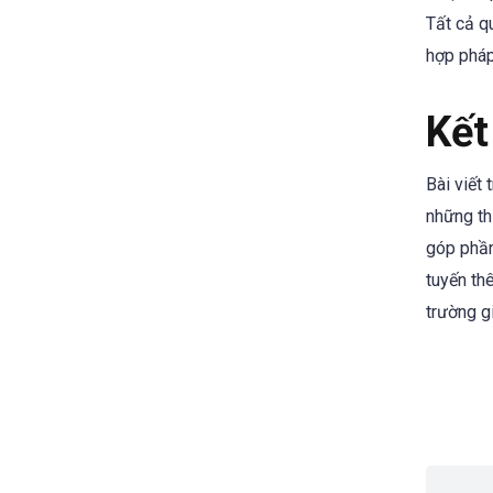
Tất cả q
hợp pháp
Kết
Bài viết
những th
góp phần
tuyến th
trường gi