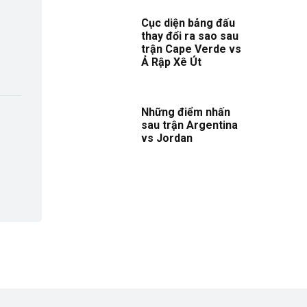
Cục diện bảng đấu
thay đổi ra sao sau
trận Cape Verde vs
Ả Rập Xê Út
Những điểm nhấn
sau trận Argentina
vs Jordan