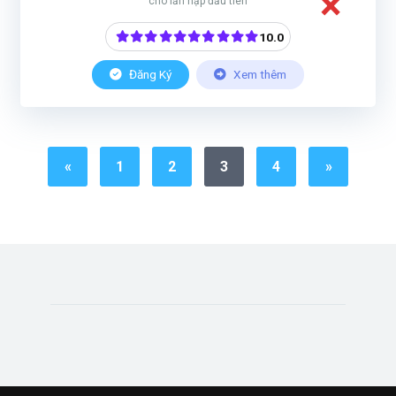
cho lần nạp đầu tiên
10.0
Đăng Ký
Xem thêm
«
1
2
3
4
»