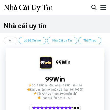
Nhà cái uy tín
All
Lô Đề Online
Nhà Cái Uy Tín
Thể Thao
99Win
99Win
Gửi 199K lần đầu nhận 199K miễn phí
Đăng nhập mỗi ngày để nhận tới 9999K
Tải APP và nhận 59K miễn phí
Hoàn trả lên đến 3.3%！
10.0