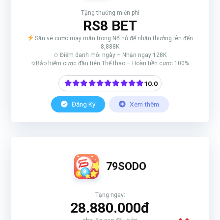
Tặng thưởng miễn phí
RS8 BET
Săn vé cược may mắn trong Nổ hủ để nhận thưởng lên đến
8,888K
✩ Điểm danh mỗi ngày – Nhận ngay 128K
✩Bảo hiểm cược đầu tiên Thể thao – Hoàn tiền cược 100%
10.0
Đăng Ký
Xem thêm
79SODO
Tặng ngay:
28.880.000đ